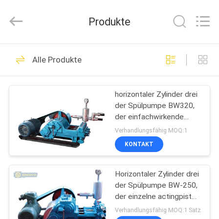
International
&
Sinovo
Produkte
Heavy
Industry
Co.Ltd..
All
HAUS
Rights
48
Reserved.
Alle Produkte
Hydraulischer
PRODUKTE
Stapel-Unterbrecher
horizontaler Zylinder drei
der Spülpumpe BW320,
VR
der einfachwirkende
SHOW
Kolbenpumpe
Verhandlungsfähig MOQ:1
austauscht
KONTAKT
68
ÜBER
Horizontaler Zylinder drei
UNS
Drehbohrgeräten
der Spülpumpe BW-250,
der einzelne actingpiston
FABRIK-
Pumpe austauscht,
Verhandlungsfähig MOQ:1 Satz