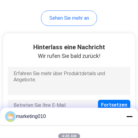
26
Sehen Sie mehr an
Schlitzwandgeräte
Equipment
Hinterlass eine Nachricht
Wir rufen Sie bald zurück!
15
Horizontal
Directional Drilling
Rig
marketing010
4:45 AM