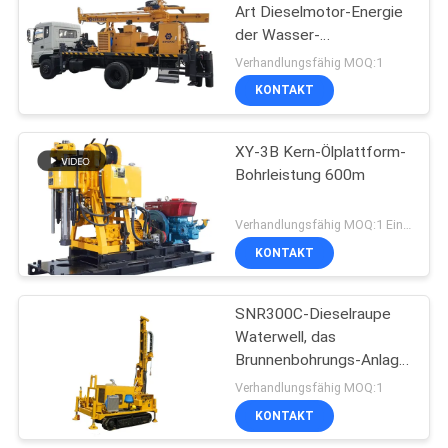
Art Dieselmotor-Energie
der Wasser-
33
Brunnenbohrungs-
Verhandlungsfähig MOQ:1
Ausrüstungs-132kw
Hydroseilbagger
KONTAKT
Bohrmaschinen
XY-3B Kern-Ölplattform-
Bohrleistung 600m
Verhandlungsfähig MOQ:1 Einheit
KONTAKT
27
SNR300C-Dieselraupe
Entsander
Waterwell, das
Brunnenbohrungs-Anlage
Rig Withs 300m Max
Verhandlungsfähig MOQ:1
Drilling Depth Hydraulic
KONTAKT
Water bohrt