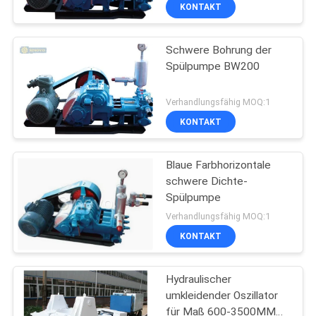
Wasser oder Schlamm zu
AUSFLUG
KONTAKT
übermitteln
Schwere Bohrung der
QUALITÄTSKONTROLLE
55
Spülpumpe BW200
TRETEN
Kernbohranlage
Verhandlungsfähig MOQ:1
SIE
KONTAKT
MIT
Blaue Farbhorizontale
UNS
schwere Dichte-
IN
Spülpumpe
28
VERBINDUNG
Verhandlungsfähig MOQ:1
KONTAKT
CFA-Ausrüstung
FORDERN
Hydraulischer
SIE EIN
umkleidender Oszillator
ZITAT
für Maß 600-3500MM