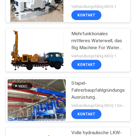
für vollen umkleidenden
Verhandlungsfähig MOQ:1
Bau
KONTAKT
COMPANY
47
NEWS
Waterwell
Mehrfunktionales
mittleres Waterwell, das
Ölplattform
SITEMAP
Rig Machine For Water
Well- und
Verhandlungsfähig MOQ:1
Erforschungsbohrung
KONTAKT
DATENSCHUTZERKLÄRUNG
bohrt
Stapel-
25
Fahrerbaupfahlgründungs-
Ausrüstung
Gehäuse-Rotator
Energieeinsparung
Verhandlungsfähig MOQ:1 Einheit
VY1200H hydraulische
KONTAKT
statische/hohe
Leistungsfähigkeit
Volle hydraulische LKW-