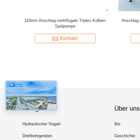
s 50mm
Spülpumpe BW-160 für Wasser-Brunnen- oder
Spülpump
der-1mpa
Erforschungstechnik
bohrungs
Kontakt
Kategorien
Über uns
Hydraulischer Stapel-
Bie
Unterbrecher
Drehbohrgeräten
Geschichte