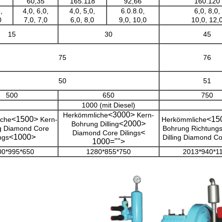
60,35
165.118
92,66
160.120
,
4,0, 6,0,
4,0, 5,0,
6.0.8.0,
6,0, 8,0,
0
7,0, 7,0
6,0, 8,0
9,0, 10,0
10,0, 12,
15
30
45
75
76
50
51
500
650
750
1000 (mit Diesel)
<3000>
Herkömmliche
Kern-
<1500>
<15
iche
Kern-
Herkömmliche
<2000>
Bohrung Dilling
g Diamond Core
Bohrung Richtungs
<
Diamond Core Dilings
<1000>
ngs
Dilling Diamond Co
1000="">
00*995*650
1280*855*750
2013*940*1