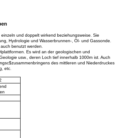
ben
einzeln und doppelt wirkend beziehungsweise. Sie
hung, Hydrologie und Wasserbrunnen-, Öl- und Gassonde.
n auch benutzt werden.
lplattformen. Es wird an der geologischen und
Geologie usw., deren Loch tief innerhalb 1000m ist. Auch
ungsc$zusammenbringens des mittleren und Niederdruckes
, etc.
2
kend
ben