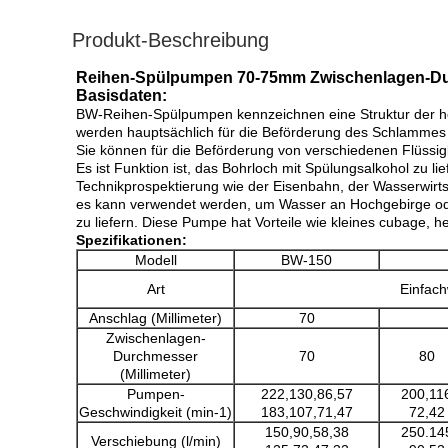
Produkt-Beschreibung
Reihen-Spülpumpen 70-75mm Zwischenlagen-Dur
Basisdaten:
BW-Reihen-Spülpumpen kennzeichnen eine Struktur der hor
werden hauptsächlich für die Beförderung des Schlammes
Sie können für die Beförderung von verschiedenen Flüssig
Es ist Funktion ist, das Bohrloch mit Spülungsalkohol zu
Technikprospektierung wie der Eisenbahn, der Wasserwirtsc
es kann verwendet werden, um Wasser an Hochgebirge od
zu liefern. Diese Pumpe hat Vorteile wie kleines cubage, h
Spezifikationen:
Modell
BW-150
Art
Einfach
Anschlag (Millimeter)
70
Zwischenlagen-
Durchmesser
70
80
(Millimeter)
Pumpen-
222,130,86,57
200,11
Geschwindigkeit (min-1)
183,107,71,47
72,42
150,90,58,38
250.14
Verschiebung (l/min)