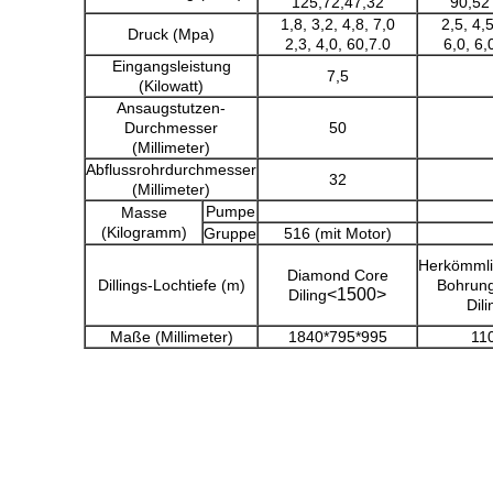
125,72,47,32
90,52
1,8, 3,2, 4,8, 7,0
2,5, 4,5
Druck (Mpa)
2,3, 4,0, 60,7.0
6,0, 6,
Eingangsleistung
7,5
(Kilowatt)
Ansaugstutzen-
Durchmesser
50
(Millimeter)
Abflussrohrdurchmesser
32
(Millimeter)
Pumpe
Masse
(Kilogramm)
Gruppe
516 (mit Motor)
Herkömml
Diamond Core
Dillings-Lochtiefe (m)
Bohrun
<1500>
Diling
Dili
Maße (Millimeter)
1840*795*995
11