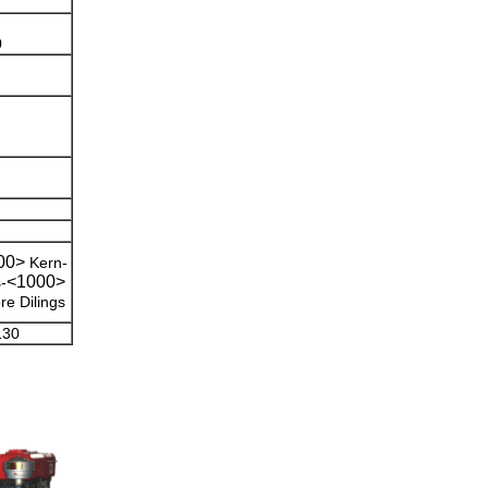
0
00>
Kern-
<1000>
-
re Dilings
130