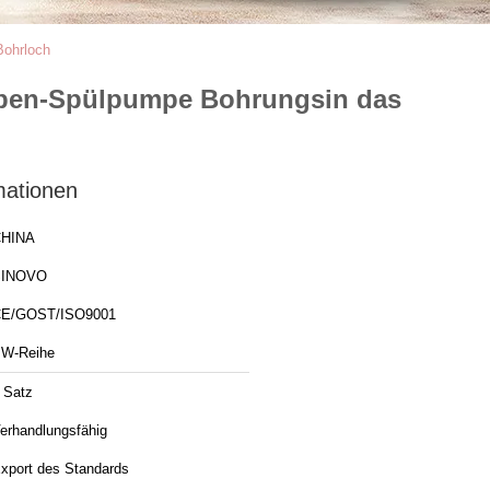
Bohrloch
lben-Spülpumpe Bohrungsin das
mationen
HINA
SINOVO
E/GOST/ISO9001
W-Reihe
 Satz
erhandlungsfähig
xport des Standards