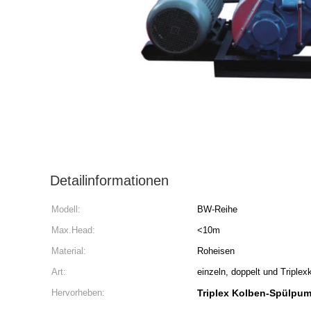
Detailinformationen
Modell:
BW-Reihe
Max.Head:
<10m
Material:
Roheisen
Art:
einzeln, doppelt und Triplex
Hervorheben:
Triplex Kolben-Spülpu