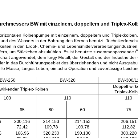
chmessers BW mit einzelnem, doppeltem und Triplex-Kol
izontalen Kolbenpumpe mit einzelnem, doppeltem und Triplexkolben, 
 und des Wassers in der Bohrung des Kernes benutzt. Technikerforsc
keiten in den Erdöl-, Chemie- und Lebensmittelverarbeitungsindustrie
 liefern, um Stückchen abzukühlen. Es ist benutzte zusammenpassende Ö
haft angewendet, dem lurgy Metall, der Gestalt und der Industrie der 
er in das Durchführungsgebiet des überziehenden und nicht Ausgrab
elle Masse, langes Leben, einfache Operation und zuverlässige Leistung
BW-250
BW-320
BW-300/1
Doppelt wir
wirkender Triplex-Kolben
Triplex-Kol
100
110
110
65
80
60
75
6
200,116
214.153
214.153
206.151
72,42
109,78
109,78
112,82
5
166,96
320.230
190.130
300.220