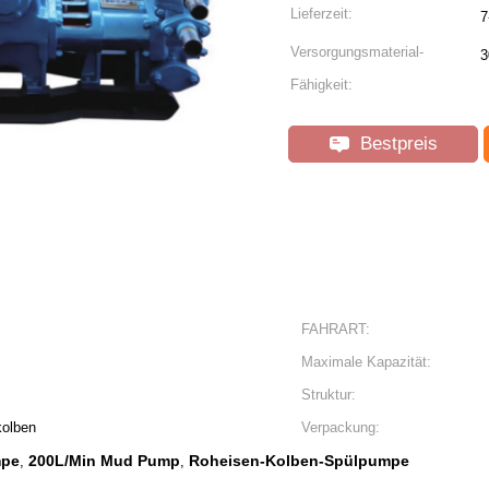
Lieferzeit:
7
Versorgungsmaterial-
3
Fähigkeit:
Bestpreis
FAHRART:
Maximale Kapazität:
Struktur:
kolben
Verpackung:
mpe
200L/Min Mud Pump
Roheisen-Kolben-Spülpumpe
,
,