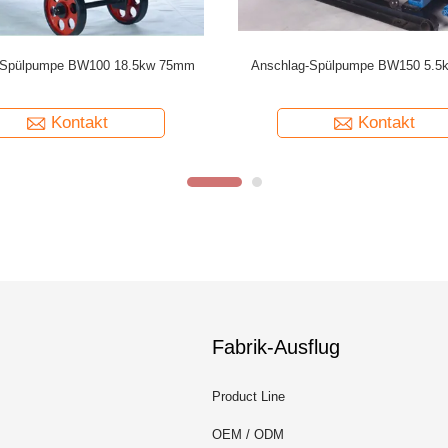
e BW-450 für Grundlagenbau-, -
horizontaler Zylinder drei der S
wasser Brunnen oder Erforschung
BW320, der einfachwirkende Kol
austauscht
Kontakt
Kontakt
Fabrik-Ausflug
Product Line
OEM / ODM