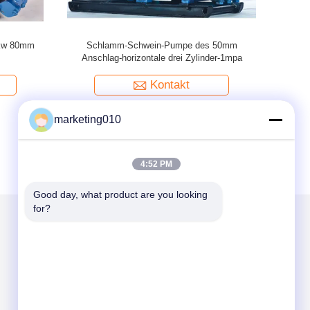
pülpumpe
Horizontaler Zylinder drei der Spülpumpe BW-
110mm Ansc
benpumpe
250, der einzelne actingpiston Pumpe
austauscht, Wasser oder Schlamm zu
übermitteln
Kontakt
marketing010
4:52 PM
Good day, what product are you looking 
for?
Mailen Sie uns