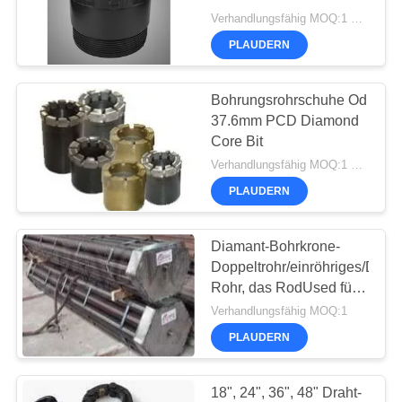
COMPANY
Verhandlungsfähig MOQ:1 SATZ
NEWS
PLAUDERN
47
SITEMAP
Waterwell
Bohrungsrohrschuhe Od
37.6mm PCD Diamond
Ölplattform
Core Bit
DATENSCHUTZERKLÄRUNG
Verhandlungsfähig MOQ:1 Satz
PLAUDERN
Diamant-Bohrkrone-
25
Doppeltrohr/einröhriges/Drei
Rohr, das RodUsed für
Gehäuse-Rotator
das Anheben der Rod
Verhandlungsfähig MOQ:1
oder das Umkleiden
PLAUDERN
bohrt
18", 24", 36", 48" Draht-