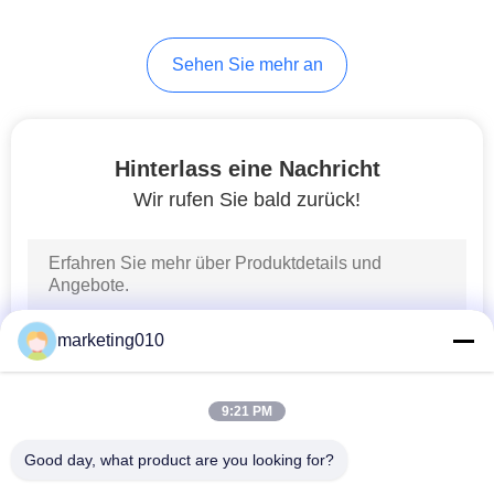
26
Sehen Sie mehr an
Schlitzwandgeräte
Equipment
Hinterlass eine Nachricht
Wir rufen Sie bald zurück!
15
Horizontal
marketing010
Directional Drilling
Rig
9:21 PM
Good day, what product are you looking for?