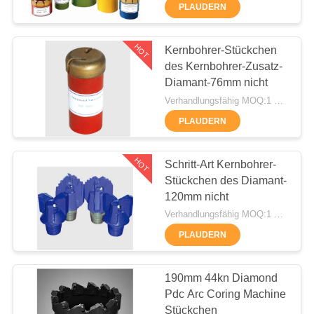
AUSFLUG
PLAUDERN
QUALITÄTSKONTROLLE
HOT
Kernbohrer-Stückchen
55
des Kernbohrer-Zusatz-
Diamant-76mm nicht
TRETEN
Kernbohranlage
Verhandlungsfähig MOQ:1 Satz
SIE
PLAUDERN
MIT
UNS
HOT
Schritt-Art Kernbohrer-
Stückchen des Diamant-
IN
120mm nicht
VERBINDUNG
28
Verhandlungsfähig MOQ:1 Satz
PLAUDERN
JETZT
CFA-Ausrüstung
CHATTEN
190mm 44kn Diamond
Pdc Arc Coring Machine
Stückchen