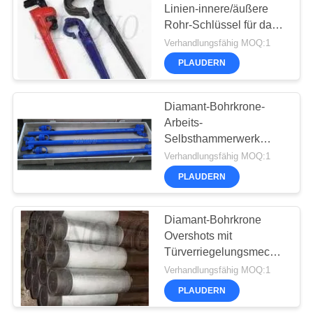
Linien-innere/äußere
Rohr-Schlüssel für das
33
Laden/Diamant-
Verhandlungsfähig MOQ:1
Bohrkrone entladend
Hydroseilbagger
PLAUDERN
Bohrmaschinen
Diamant-Bohrkrone-
Arbeits-
Selbsthammerwerk
SPT-Antrieb Rod und
Verhandlungsfähig MOQ:1
ein Spalten-Rohr-
PLAUDERN
27
Probenehmer für
Hammer SPT
Diamant-Bohrkrone
Entsander
Overshots mit
Türverriegelungsmechanismu
A für das Draht-
Verhandlungsfähig MOQ:1
Leitungssystem
PLAUDERN