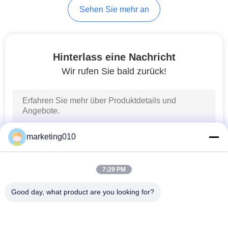
Sehen Sie mehr an
33
Hydroseilbagger
Hinterlass eine Nachricht
Bohrmaschinen
Wir rufen Sie bald zurück!
27
marketing010
Entsander
7:29 PM
Good day, what product are you looking for?
Beliebte Kategorien
Alle