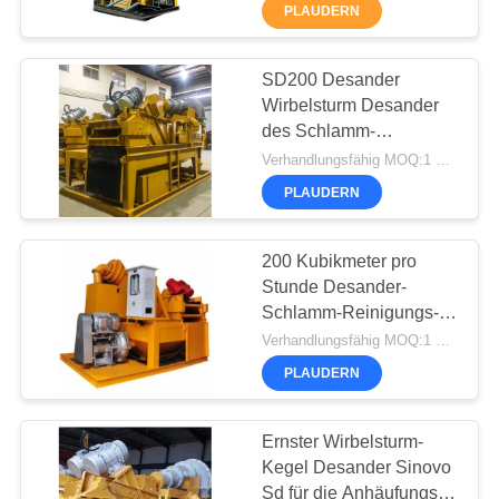
AUSFLUG
PLAUDERN
QUALITÄTSKONTROLLE
SD200 Desander
55
Wirbelsturm Desander
des Schlamm-
TRETEN
Kernbohranlage
Reinigungs-Gerät-48KW
Verhandlungsfähig MOQ:1 Satz
SIE
80t/h für Schlamm-
PLAUDERN
Reinigung und
MIT
Wiederaufnahme
UNS
200 Kubikmeter pro
Stunde Desander-
IN
Schlamm-Reinigungs-
VERBINDUNG
28
Maschine für
Verhandlungsfähig MOQ:1 SATZ
Klärungsschlamm im
PLAUDERN
Zirkulations-Loch
JETZT
CFA-Ausrüstung
CHATTEN
Ernster Wirbelsturm-
Kegel Desander Sinovo
Sd für die Anhäufungs-