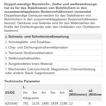
COMPANY
Doppel-wandige Mantelrohr-, Gelbe und weißewerkzeuge,
hat es für das Stabilisieren von Bohrlöchern in den
NEWS
zusammenklappbaren Bodenverhältnissen verwendet
Doppelwandige Gehäuse werden für das Stabilisieren von
Bohrlöchern in den zusammenklappbaren Bodenverhältnissen
SITEMAP
benutzt. Gehäuse und Gelenke sind für das Widerstehen der
Kräfte der Drehbohrgeräte oder das Umkleiden von Oszillatoren
bestimmt.
Schmutz- und Schotterstraßewartung
1.
DATENSCHUTZERKLÄRUNG
Schneeglätte- und Eisabbau
2.
Chip- und Dichtungsstraßenreklamation
3.
Teersand-Straßenreklamation
4.
Stellenasphaltmahlen
5.
Ausgebreitetes loses Material
6.
Mischendes Calciumchlorid, Magnesium, Chlorverbindung
7.
oder andere Staub Suppressants
Technische Parameter
L
a1
a2
D1/D2
2m
3m
4m
5m
6m
(Millimeter)
(Millimeter
Kilogramm
620/540
781
1125
1485
1839
2186
12
8