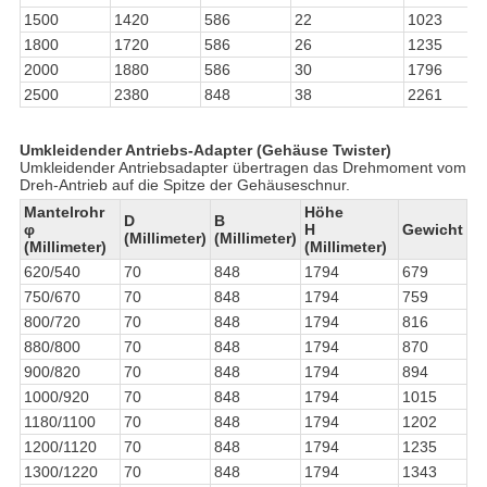
1500
1420
586
22
1023
1800
1720
586
26
1235
2000
1880
586
30
1796
2500
2380
848
38
2261
Umkleidender Antriebs-Adapter (Gehäuse Twister)
Umkleidender Antriebsadapter übertragen das Drehmoment vom
Dreh-Antrieb auf die Spitze der Gehäuseschnur.
Mantelrohr
Höhe
D
B
φ
H
Gewicht
(Millimeter)
(Millimeter)
(Millimeter)
(Millimeter)
620/540
70
848
1794
679
750/670
70
848
1794
759
800/720
70
848
1794
816
880/800
70
848
1794
870
900/820
70
848
1794
894
1000/920
70
848
1794
1015
1180/1100
70
848
1794
1202
1200/1120
70
848
1794
1235
1300/1220
70
848
1794
1343