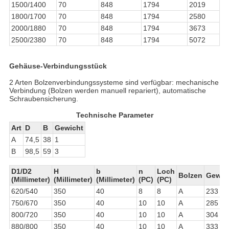
1500/1400
70
848
1794
2019
1800/1700
70
848
1794
2580
2000/1880
70
848
1794
3673
2500/2380
70
848
1794
5072
Gehäuse-Verbindungsstück
2 Arten Bolzenverbindungssysteme sind verfügbar: mechanische
Verbindung (Bolzen werden manuell repariert), automatische
Schraubensicherung.
Technische Parameter
Art
D
B
Gewicht
A
74,5
38
1
B
98,5
59
3
D1/D2
H
b
n
Loch
Bolzen
Gewic
(Millimeter)
(Millimeter)
(Millimeter)
(PC)
(PC)
620/540
350
40
8
8
A
233
750/670
350
40
10
10
A
285
800/720
350
40
10
10
A
304
880/800
350
40
10
10
A
333