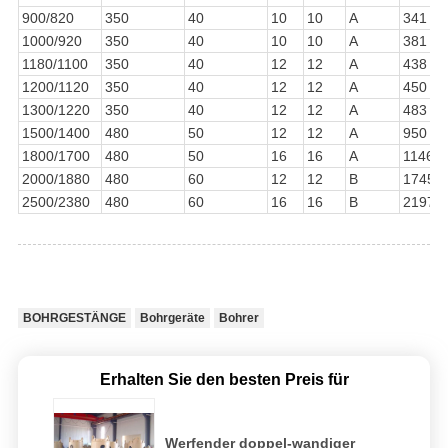
900/820
350
40
10
10
A
341
1000/920
350
40
10
10
A
381
1180/1100
350
40
12
12
A
438
1200/1120
350
40
12
12
A
450
1300/1220
350
40
12
12
A
483
1500/1400
480
50
12
12
A
950
1800/1700
480
50
16
16
A
1146
2000/1880
480
60
12
12
B
1745
2500/2380
480
60
16
16
B
2197
BOHRGESTÄNGE
Bohrgeräte
Bohrer
Erhalten Sie den besten Preis für
Werfender doppel-wandiger