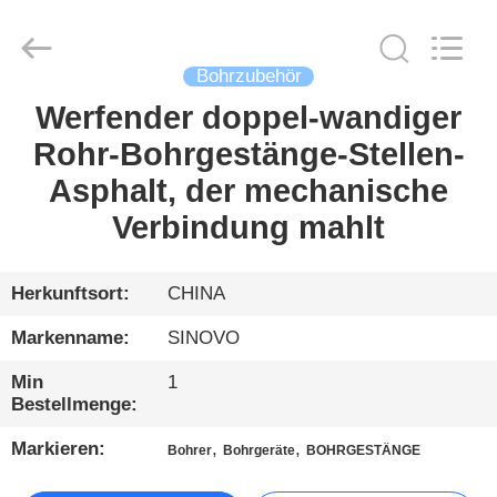
International
&
Sinovo
Heavy
Industry
Bohrzubehör
Co.Ltd..
All
Rights
Werfender doppel-wandiger
HAUS
Reserved.
Rohr-Bohrgestänge-Stellen-
PRODUKTE
Asphalt, der mechanische
Verbindung mahlt
VR
SHOW
Herkunftsort:
CHINA
Markenname:
SINOVO
ÜBER
Min
1
UNS
Bestellmenge:
Markieren:
,
,
Bohrer
Bohrgeräte
BOHRGESTÄNGE
FABRIK-