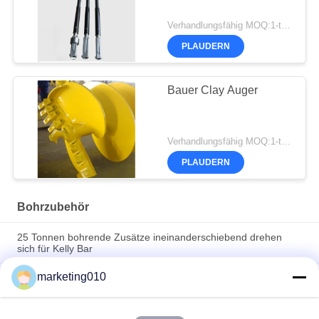
Verhandlungsfähig MOQ:1-teilig
PLAUDERN
Bauer Clay Auger
Verhandlungsfähig MOQ:1-teilig
PLAUDERN
Bohrzubehör
25 Tonnen bohrende Zusätze ineinanderschiebend drehen
sich für Kelly Bar
marketing010
Betek biss Grundlagen-mittleren Härte-Felsen-Bohrungs-Eimer
ringsum Schaft-Meißel-Zahn-Drehschneider-Auswahl
Hartmetall-Grundlagen-Bohrgerät-Bau-Anhäufungs-