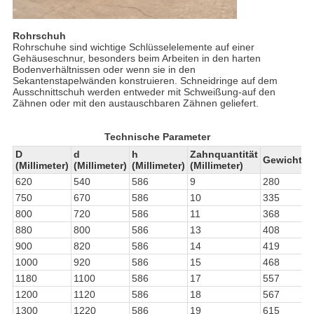
Rohrschuh
Rohrschuhe sind wichtige Schlüsselelemente auf einer
Gehäuseschnur, besonders beim Arbeiten in den harten
Bodenverhältnissen oder wenn sie in den
Sekantenstapelwänden konstruieren. Schneidringe auf dem
Ausschnittschuh werden entweder mit Schweißung-auf den
Zähnen oder mit den austauschbaren Zähnen geliefert.
Technische Parameter
D
d
h
Zahnquantität
Gewicht
(Millimeter)
(Millimeter)
(Millimeter)
(Millimeter)
620
540
586
9
280
750
670
586
10
335
800
720
586
11
368
880
800
586
13
408
900
820
586
14
419
1000
920
586
15
468
1180
1100
586
17
557
1200
1120
586
18
567
1300
1220
586
19
615