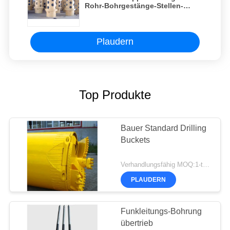
Rohr-Bohrgestänge-Stellen-
Asphalt, der mechanische
Verbindung mahlt
Plaudern
Top Produkte
Bauer Standard Drilling
Buckets
Verhandlungsfähig MOQ:1-teilig
PLAUDERN
Funkleitungs-Bohrung
übertrieb