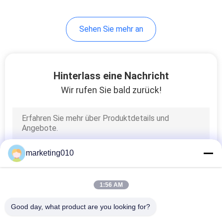
26
Sehen Sie mehr an
Schlitzwandgeräte
Equipment
Hinterlass eine Nachricht
Wir rufen Sie bald zurück!
15
Horizontal
marketing010
Directional Drilling
Rig
1:56 AM
Good day, what product are you looking for?