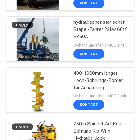
KONTAKT
TRETEN
hydraulischer statischer
SIE
55
Stapel-Fahrer 22kw 60tf
MIT
VY60A
Kernbohranlage
UNS
Verhandlungsfähig MOQ:eine Einheit
IN
KONTAKT
VERBINDUNG
400-1000mm langer
Loch-Bohrungs-Bohrer
FORDERN
für Anhäufung
28
SIE EIN
Verhandlungsfähig MOQ:1unit
KONTAKT
ZITAT
CFA-Ausrüstung
280m Spindel-Art Kern-
COMPANY
Bohrung Rig With
NEWS
Hydraulic Jack