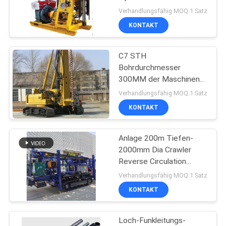
Verhandlungsfähig MOQ:1 Satz
KONTAKT
SITEMAP
47
Waterwell
C7 STH
DATENSCHUTZERKLÄRUNG
Bohrdurchmesser
Ölplattform
300MM der Maschinen-
hydraulischer
Verhandlungsfähig MOQ:1 Satz
Anhäufungsanlagen-
KONTAKT
TH60
Anlage 200m Tiefen-
25
2000mm Dia Crawler
Reverse Circulation
Gehäuse-Rotator
Drilling
Verhandlungsfähig MOQ:1 Satz
KONTAKT
Loch-Funkleitungs-