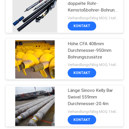
doppelte Rohr-
Kernstoßbohrer-Bohrung
33
35.2mm Kern-46mm
Verhandlungsfähig MOQ:1-teilig
Hydroseilbagger
KONTAKT
Bohrmaschinen
Höhe CFA 408mm
Durchmesser-950mm
Bohrungszusätze
Verhandlungsfähig MOQ:1-teilig
KONTAKT
27
Länge Sinovo Kelly Bar
Entsander
Swivel 559mm
Durchmesser-20.4m
Verhandlungsfähig MOQ:1-teilig
KONTAKT