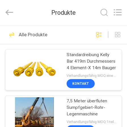
International
&
Sinovo
Produkte
Heavy
Industry
Co.Ltd..
All
HAUS
Rights
48
Reserved.
Alle Produkte
Hydraulischer
PRODUKTE
Stapel-Unterbrecher
Standardreibung Kelly
Bar 419m Durchmessers
ÜBER
4 Element-X 14m Bauger
UNS
Verhandlungsfähig MOQ:eine Einheit
KONTAKT
68
FABRIK-
7,5 Meter überfluten
AUSFLUG
Drehbohrgeräten
Sumpfgebiet-Rohr-
Legenmaschine
QUALITÄTSKONTROLLE
Verhandlungsfähig MOQ:1-teilig