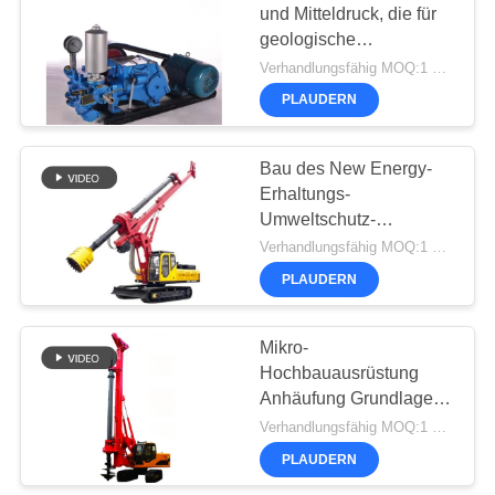
und Mitteldruck, die für
geologische
33
Technikbau- und
Verhandlungsfähig MOQ:1 Satz
Grundlagenbehandlung
Hydroseilbagger
PLAUDERN
überziehen
Bohrmaschinen
Bau des New Energy-
Erhaltungs-
Umweltschutz-
Bohrungs-Stapel-
Verhandlungsfähig MOQ:1 Einheit
TR100D, der
PLAUDERN
27
hydraulische Bohrung
Rig Machine anhäuft
Mikro-
Entsander
Hochbauausrüstung
Anhäufung Grundlage
TR60D Dreh-Rig
Verhandlungsfähig MOQ:1 Einheit
Machine Depth 21m,
PLAUDERN
hydraulischer