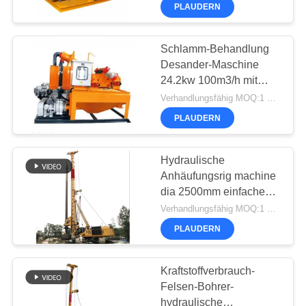
AUSFLUG
Wiederaufnahme
PLAUDERN
QUALITÄTSKONTROLLE
Schlamm-Behandlung
55
Desander-Maschine
24.2kw 100m3/h mit
TRETEN
Kernbohranlage
Wirbelsturm und Schirm
Verhandlungsfähig MOQ:1 Satz
SIE
PLAUDERN
MIT
UNS
Hydraulische
Anhäufungsrig machine
IN
dia 2500mm einfache
VERBINDUNG
28
Wartung TR360D-
Verhandlungsfähig MOQ:1 Einheit
Drehbohrgeräte Soilmec
PLAUDERN
JETZT
CFA-Ausrüstung
CHATTEN
Kraftstoffverbrauch-
Felsen-Bohrer-
hydraulische