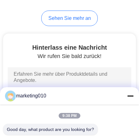
Stapelfahrer
26
Sehen Sie mehr an
Schlitzwandgeräte
Equipment
Hinterlass eine Nachricht
Wir rufen Sie bald zurück!
15
Horizontal
marketing010
Directional Drilling
Rig
9:38 PM
Good day, what product are you looking for?