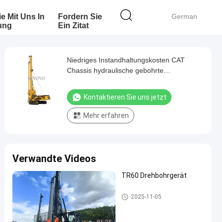
ie Mit Uns In
Fordern Sie
German
ung
Ein Zitat
Niedriges Instandhaltungskosten CAT
Chassis hydraulische gebohrte
Anhäufungsmaschine TR300D
Kontaktieren Sie uns jetzt
Mehr erfahren
Verwandte Videos
TR60 Drehbohrgerät
Drehbohrgeräten
2025-11-05