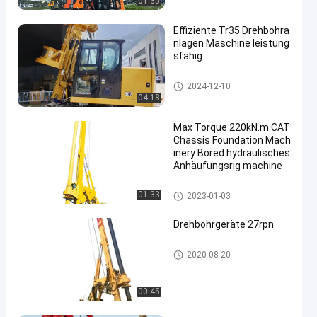
01:35
Effiziente Tr35 Drehbohra
nlagen Maschine leistung
sfähig
Drehbohrgeräten
2024-12-10
04:18
Max Torque 220kN.m CAT
Chassis Foundation Mach
inery Bored hydraulisches
Anhäufungsrig machine
Drehbohrgeräten
01:33
2023-01-03
Drehbohrgeräte 27rpn
Drehbohrgeräten
2020-08-20
00:45