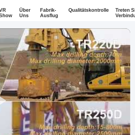
VR
Über
Fabrik-
Qualitätskontrolle
Treten S
Show
Uns
Ausflug
Verbind