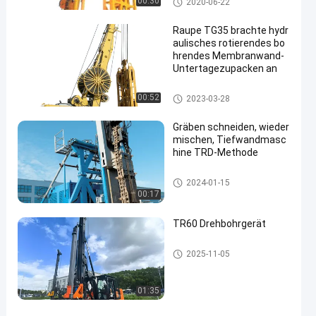
00:30
2020-06-22
Raupe TG35 brachte hydr
aulisches rotierendes bo
hrendes Membranwand-
Untertagezupacken an
Schlitzwandgeräte Equipment
00:52
2023-03-28
Gräben schneiden, wieder
mischen, Tiefwandmasc
hine TRD-Methode
Schlitzwandgeräte Equipment
2024-01-15
00:17
TR60 Drehbohrgerät
Drehbohrgeräten
2025-11-05
01:35