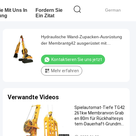
ie Mit Uns In
Fordern Sie
German
ung
Ein Zitat
Hydraulische Wand-Zupacken-Ausrüstung
der Membrantg42 ausgerüstet mit
hydraulisch oder mechanisch bearbeitetes
Schlauchspulensystem
Kontaktieren Sie uns jetzt
Mehr erfahren
Verwandte Videos
Spielautomat-Tiefe TG42
261kw Membranvon Grab
en 80m für Rückhaltesys
tem-Dauerhaft-Grundma
uern
Schlitzwandgeräte Equipment