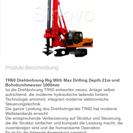
COMPANY
NEWS
SITEMAP
DATENSCHUTZERKLÄRUNG
Produkt-Beschreibung
TR60 Drehbohrung Rig With Max Drilling Depth 21m und
Bohrdurchmesser 1000mm
Ist die Drehbohrung TR60 entworfen neues, Anlage selbst-
aufrichtend, die moderne hydraulische ladende hintere
Technologie annimmt, integriert moderne elektronische
Steuerungstechnik.
Die ganze Leistung des Drehbohrgeräts TR60 hat moderne
Weltstandards erreicht.
Die entsprechende Verbesserung auf Struktur und Steuerung,
die die Struktur einfacher und kompakt die Leistung macht, die
zuverlässiger sind und die humanisierte Operation.
Es ist für die folgende Anwendung passend: