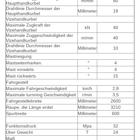
m/min
80
Haupthandkurbel
Drahtlinie Durchmesser der
Millimeter
18
Haupthandkurbel
Vizehandkurbel
Maximale Zugkraft der
kN
40
Vizehandkurbel
Maximale Zuggeschwindigkeit der
m/min
40
Vizehandkurbel
Drahtlinie Durchmesser der
Millimeter
10
Vizehandkurbel
Mastneigung
Mastseitenharken
4
︒
Mast vorwärts
4
︒
Mast rückwärts
15
︒
Fahrgestell
Maximale Fahrgeschwindigkeit
km/h
2,8
Maximale turnning Geschwindigkeit
r/min
3,5
Fahrgestellebreite
Millimeter
2600
Raupe, die Länge erdet
Millimeter
3210
Spurbreite
Millimeter
600
Funktionsdruck
Mpa
32
Über Gewicht
T
24
Maß