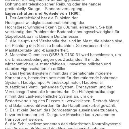
Bohrung mit teleskopischer Reibung oder Ineinander
greifenkelly-Stange – Standardversorgung.
Eigenschaften und Vorteile von TR60:
1.
Der Antriebskopf hat die Funktion der
Hochgeschwindigkeitsbodenablehnung; die
Höchstgeschwindigkeit kann zu 80r/min. erreichen. Sie löst
vollständig das Problem der Bodenablehnungsschwierigkeit für
Stapellochbau mit kleinem Durchmesser.
2.
Alle Haupt- und Vizehandkurbel sind im Mast, die einfach sind,
die Richtung des Seils zu beobachten. Sie verbessert die
Maststabilitäts- und -bausicherheit.
3.
Maschine Cumminss QSB3.9-C130-31 wird beschlossen, um
die Emissionsbedingungen des Zustandes III mit den
wirtschaftlichen, leistungsfähigen, umweltfreundlichen und
stabilen Eigenschaften zu erfüllen.
4.
Das Hydrauliksystem nimmt das internationale moderne
Konzept an, besonders bestimmt für das rotierende bohrende
System. Hauptpumpe, Antriebskopfmotor, Hauptventil,
zusätzliches Ventil, gehendes System, Drehsystem und der
Versuchsgriff sind alle Importmarke. Die Hilfshydraulikanlage
nimmt das Last-empfindliche System an, um die
Bedarfsverteilung des Flusses zu verwirklichen. Rexroth-Motor
und Balancenventil werden für die Haupthandkurbel gewählt.
5.
Es ist kein Bedarf, das Bohrgestänge auseinanderzubauen,
bevor es transportiert. Die ganze Maschine kann zusammen
transportiert werden.
6.
Alle Schlüsselkomponenten des elektrischen Kontrollsystems
(wie Anzeige, Prüfer und der Neigungssensor) nehmen