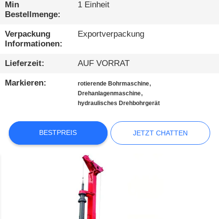
AUSFLUG
Min
1 Einheit
Bestellmenge:
QUALITÄTSKONTROLLE
Verpackung
Exportverpackung
Informationen:
TRETEN
Lieferzeit:
AUF VORRAT
SIE
Markieren:
,
rotierende Bohrmaschine
,
MIT
Drehanlagenmaschine
hydraulisches Drehbohrgerät
UNS
IN
BESTPREIS
JETZT CHATTEN
VERBINDUNG
JETZT
CHATTEN