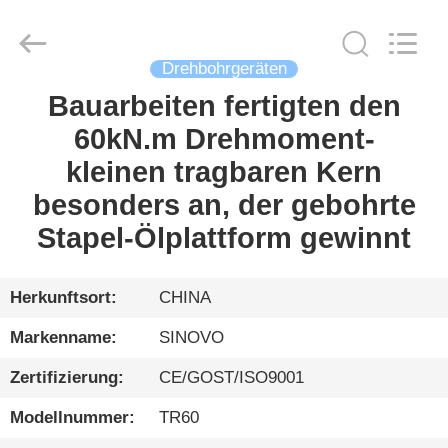
International
&
Sinovo
Heavy
Industry
Drehbohrgeräten
Co.Ltd..
All
Rights
Bauarbeiten fertigten den
HAUS
Reserved.
60kN.m Drehmoment-
PRODUKTE
kleinen tragbaren Kern
besonders an, der gebohrte
VR
Stapel-Ölplattform gewinnt
SHOW
Herkunftsort:
CHINA
ÜBER
Markenname:
SINOVO
UNS
Zertifizierung:
CE/GOST/ISO9001
FABRIK-
Modellnummer:
TR60