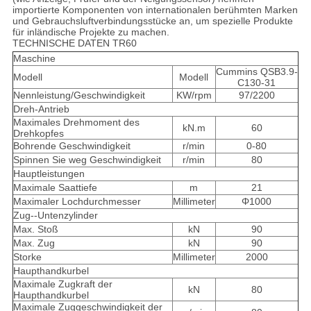
importierte Komponenten von internationalen berühmten Marken
und Gebrauchsluftverbindungsstücke an, um spezielle Produkte
für inländische Projekte zu machen.
TECHNISCHE DATEN TR60
Maschine
Cummins QSB3.9-
Modell
Modell
C130-31
Nennleistung/Geschwindigkeit
KW/rpm
97/2200
Dreh-Antrieb
Maximales Drehmoment des
kN.m
60
Drehkopfes
Bohrende Geschwindigkeit
r/min
0-80
Spinnen Sie weg Geschwindigkeit
r/min
80
Hauptleistungen
Maximale Saattiefe
m
21
Maximaler Lochdurchmesser
Millimeter
Φ1000
Zug--Untenzylinder
Max. Stoß
kN
90
Max. Zug
kN
90
Storke
Millimeter
2000
Haupthandkurbel
Maximale Zugkraft der
kN
80
Haupthandkurbel
Maximale Zuggeschwindigkeit der