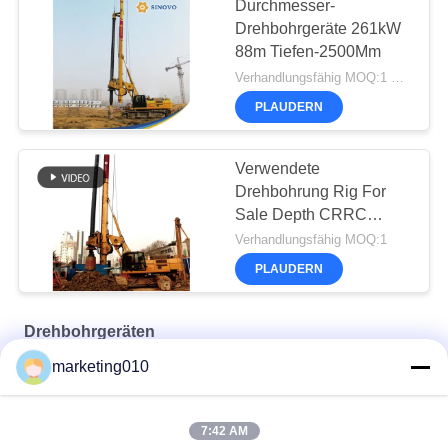
Durchmesser-
Drehbohrgeräte 261kW
88m Tiefen-2500Mm
Verhandlungsfähig MOQ:1 Satz
PLAUDERN
Verwendete
Drehbohrung Rig For
Sale Depth CRRC
TR250D 80m
Verhandlungsfähig MOQ:1
PLAUDERN
Drehbohrgeräten
marketing010
TR60 Drehbohrgerät
TR10 Drehbohranlage
7:42 AM