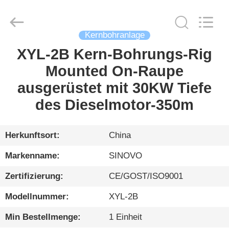
International
&
Sinovo
Heavy
Industry
Kernbohranlage
Co.Ltd..
All
Rights
XYL-2B Kern-Bohrungs-Rig
HAUS
Reserved.
Mounted On-Raupe
PRODUKTE
ausgerüstet mit 30KW Tiefe
des Dieselmotor-350m
VR
SHOW
Herkunftsort:
China
Markenname:
SINOVO
ÜBER
Zertifizierung:
CE/GOST/ISO9001
UNS
Modellnummer:
XYL-2B
FABRIK-
Min Bestellmenge:
1 Einheit