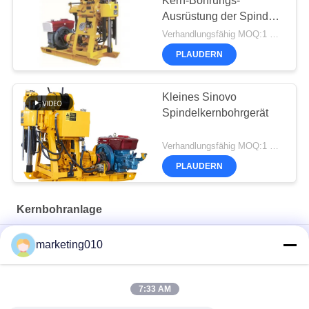
Kern-Bohrungs-
Ausrüstung der Spindel-
100m 450mm
Verhandlungsfähig MOQ:1 Satz
PLAUDERN
Kleines Sinovo
Spindelkernbohrgerät
Verhandlungsfähig MOQ:1 Satz
PLAUDERN
Kernbohranlage
SM75 Mehrzweckbohranlage
marketing010
Leistungsstarke Bohrmaschine XY-6A für Bohrprojekte
7:33 AM
XY-200 Kernbohranlage Entdecken Vielseitigkeit Erfahrung
Überlegene Bohrleistung