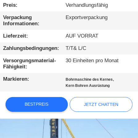
AUSFLUG
Preis:
Verhandlungsfähig
Verpackung
Exportverpackung
QUALITÄTSKONTROLLE
Informationen:
Lieferzeit:
AUF VORRAT
TRETEN
Zahlungsbedingungen:
T/T& L/C
SIE
MIT
Versorgungsmaterial-
30 Einheiten pro Monat
Fähigkeit:
UNS
Markieren:
,
IN
Bohrmaschine des Kernes
Kern Bohren Ausrüstung
VERBINDUNG
BESTPREIS
JETZT CHATTEN
JETZT
CHATTEN