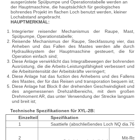
ausgerüstete Spülpumpe und Operationstabelle werden an
der Hauptmaschine, die hauptsächlich für geologisches
bohrendes Projekt im flachen Loch benutzt werden, kleiner
Lochabstand angebracht.
HAUPTMERKMAL:
Integrierter reisender Mechanismus der Raupe, Mast,
Spülpumpe, Operationstabelle;
Reisende Mechanismus der Raupe, Steckfassung vier, das
Anheben und das Fallen des Mastes werden alle durch
Hydrauliksystem der Hauptmaschine gesteuert, die für
Operation einfach sind;
Diese Anlage verwirklicht das Integralbewegen der bohrenden
Ausrüstung, die die Arbeits-Leistungsfähigkeit verbessert und
die Arbeitsintensität der Arbeitskräfte verringert;
Diese Anlage hat das fuction des Anhebens und des Fallens
des Mastes, der für das Reisen und transporation bequem ist;
Diese Anlage hat Block 8 der drehenden Geschwindigkeit und
des angemessenen Drehzahlbereichs, mit dem großen
Drehmoment AR, das unter Verwendung der Strecke langsam
und breit ist;
Technische Spezifikationen für XYL-2B:
Einzelteil
Spezifikation
1
Saattiefe (abschließendes Loch NQ dia.76m
2
Mit-Rotat