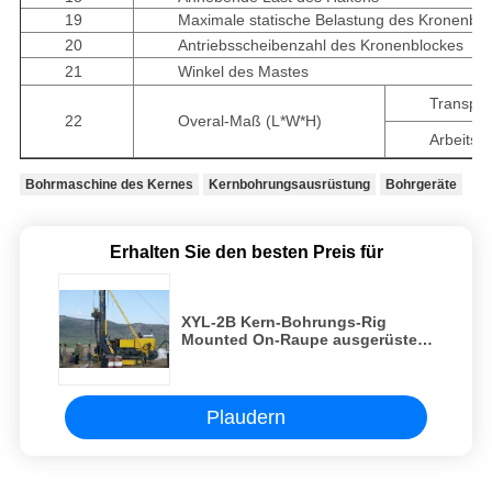
19
Maximale statische Belastung des Kronenblo
20
Antriebsscheibenzahl des Kronenblockes
21
Winkel des Mastes
Transpor
22
Overal-Maß (L*W*H)
Arbeitsb
Bohrmaschine des Kernes
Kernbohrungsausrüstung
Bohrgeräte
Erhalten Sie den besten Preis für
XYL-2B Kern-Bohrungs-Rig
Mounted On-Raupe ausgerüstet
mit 30KW Tiefe des Dieselmotor-
350m
Plaudern