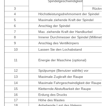
Spindelgeschwindigkeit
3
Rückrota
4
Höchstleistungsdrehmoment der Spindel
5
Maximale ziehende Kraft der Spindel
6
Anschlag der Spindel
7
Max. ziehende Kraft der Handkurbel
8
Innerer Durchmesser der Spindel (Millimeter)
9
Anschlag des Ventilkörpers
10
Lassen Sie den Lochabstand
11
Energie der Maschine (optional)
12
Spülpumpe (Benutzer wählte) vor
13
Maximale Zugkraft der Raupe
14
Maximale Fahrgeschwindigkeit der Raupe
15
Kletternde Abstufbarkeit der Raupe
16
Erdung des Drucks
17
Höhe des Mastes
18
Anhebende Last des Hakens