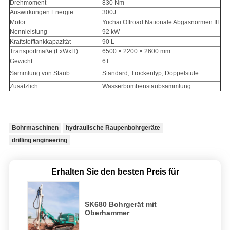
Drehmoment
830 Nm
Auswirkungen Energie
300J
Motor
Yuchai Offroad Nationale Abgasnormen III
Nennleistung
92 kW
Kraftstofftankkapazität
90 L
Transportmaße (LxWxH):
6500 × 2200 × 2600 mm
Gewicht
6T
Sammlung von Staub
Standard; Trockentyp; Doppelstufe
Zusätzlich
Wasserbombenstaubsammlung
Bohrmaschinen
hydraulische Raupenbohrgeräte
drilling engineering
Erhalten Sie den besten Preis für
SK680 Bohrgerät mit
Oberhammer