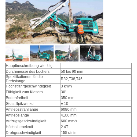
COMPANY
NEWS
SITEMAP
DATENSCHUTZERKLÄRUNG
Hauptbeschreibung wie folgt:
Durchmesser des Löchers
50 bis 90 mm
Spezifikationen für die
R32,T38,T45
Drehstange
Höchstfahrgeschwindigkeit
3 km/h
Fähigkeit zum Klettern
30°
Bodenfreiheit
350 mm
Gleis-Spitzwinkel
± 10
Antriebsstrahllänge
6080 mm
Antriebslänge
4100 mm
Aufzugsgeschwindigkeit
600 mm/s
Höchsthebekraft
2.4T
Drehgeschwindigkeit
155 r/min