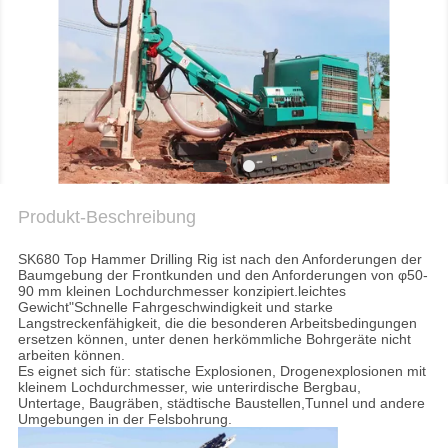
AUSFLUG
QUALITÄTSKONTROLLE
TRETEN
SIE
MIT
Produkt-Beschreibung
UNS
IN
SK680 Top Hammer Drilling Rig ist nach den Anforderungen der
Baumgebung der Frontkunden und den Anforderungen von φ50-
VERBINDUNG
90 mm kleinen Lochdurchmesser konzipiert.leichtes
Gewicht"Schnelle Fahrgeschwindigkeit und starke
Langstreckenfähigkeit, die die besonderen Arbeitsbedingungen
ersetzen können, unter denen herkömmliche Bohrgeräte nicht
JETZT
arbeiten können.
Es eignet sich für: statische Explosionen, Drogenexplosionen mit
CHATTEN
kleinem Lochdurchmesser, wie unterirdische Bergbau,
Untertage, Baugräben, städtische Baustellen,Tunnel und andere
Umgebungen in der Felsbohrung.