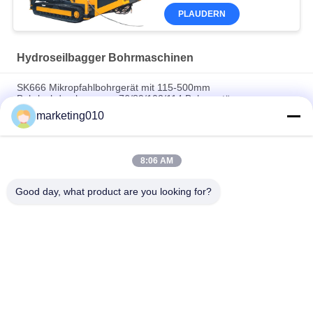
PLAUDERN
Hydroseilbagger Bohrmaschinen
SK666 Mikropfahlbohrgerät mit 115-500mm
Bohrlochdurchmesser, 76/89/102/114 Bohrgestänge-
Spezifikation und 4/5/6/8/10/12 Hammer für hochpräzise
marketing010
technische Bohrungen
GM-5B Crawler-Typ Voll-Hydraulik-Bohrgerät
8:06 AM
Jet-Grouting-Bohrgerät mit begehbarer Basis SGZ-150S
Good day, what product are you looking for?
Beliebte Kategorien
Alle
Hydraulischer 
Drehbohrgeräten
Stapel-Unterbrecher
Kernbohranlage
CFA-Ausrüstung