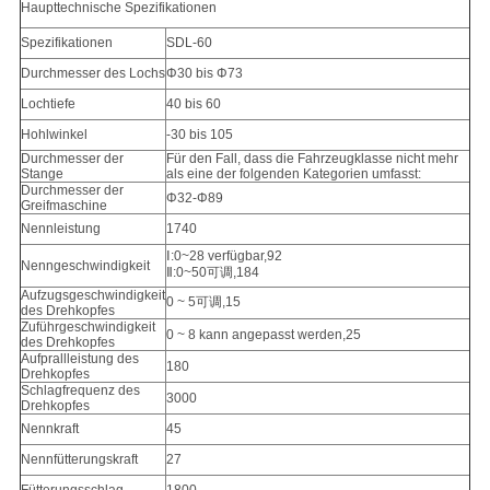
Haupttechnische Spezifikationen
Spezifikationen
SDL-60
Durchmesser des Lochs
Φ30 bis Φ73
Lochtiefe
40 bis 60
Hohlwinkel
-30 bis 105
Durchmesser der
Für den Fall, dass die Fahrzeugklasse nicht mehr
Stange
als eine der folgenden Kategorien umfasst:
Durchmesser der
Φ32-Φ89
Greifmaschine
Nennleistung
1740
Ⅰ:0~28 verfügbar,92
Nenngeschwindigkeit
Ⅱ:0~50可调,184
Aufzugsgeschwindigkeit
0 ~ 5可调,15
des Drehkopfes
Zuführgeschwindigkeit
0 ~ 8 kann angepasst werden,25
des Drehkopfes
Aufprallleistung des
180
Drehkopfes
Schlagfrequenz des
3000
Drehkopfes
Nennkraft
45
Nennfütterungskraft
27