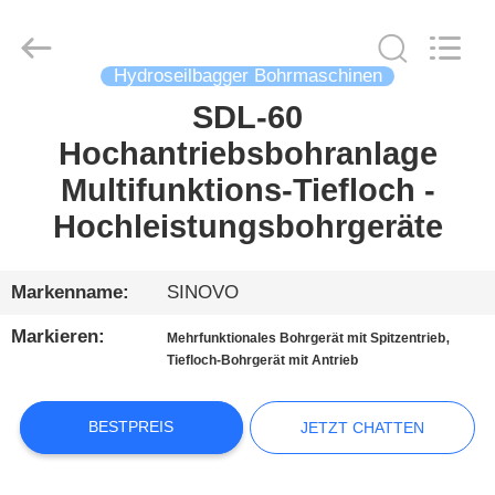
International
&
Sinovo
Heavy
Industry
Hydroseilbagger Bohrmaschinen
Co.Ltd..
All
Rights
SDL-60
HAUS
Reserved.
Hochantriebsbohranlage
PRODUKTE
Multifunktions-Tiefloch -
Hochleistungsbohrgeräte
VR
SHOW
Markenname:
SINOVO
Markieren:
,
Mehrfunktionales Bohrgerät mit Spitzentrieb
ÜBER
Tiefloch-Bohrgerät mit Antrieb
UNS
BESTPREIS
JETZT CHATTEN
FABRIK-