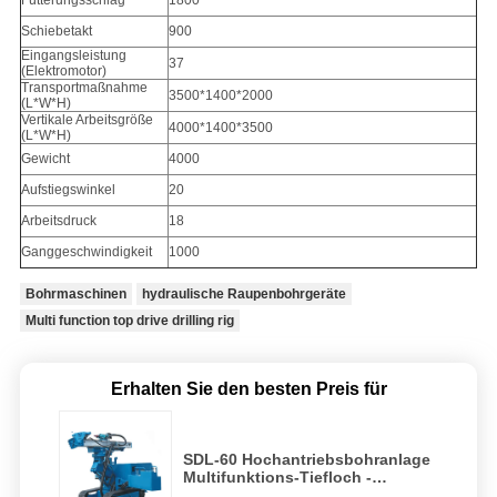
Fütterungsschlag
1800
Schiebetakt
900
Eingangsleistung
37
(Elektromotor)
Transportmaßnahme
3500*1400*2000
(L*W*H)
Vertikale Arbeitsgröße
4000*1400*3500
(L*W*H)
Gewicht
4000
Aufstiegswinkel
20
Arbeitsdruck
18
Ganggeschwindigkeit
1000
Bohrmaschinen
hydraulische Raupenbohrgeräte
Multi function top drive drilling rig
Erhalten Sie den besten Preis für
SDL-60 Hochantriebsbohranlage
Multifunktions-Tiefloch -
Hochleistungsbohrgeräte