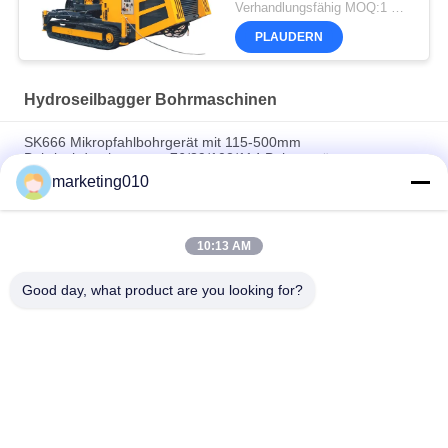
Verhandlungsfähig MOQ:1 Satz
PLAUDERN
Hydroseilbagger Bohrmaschinen
SK666 Mikropfahlbohrgerät mit 115-500mm
Bohrlochdurchmesser, 76/89/102/114 Bohrgestänge-
Spezifikation und 4/5/6/8/10/12 Hammer für hochpräzise
marketing010
technische Bohrungen
GM-5B Crawler-Typ Voll-Hydraulik-Bohrgerät
10:13 AM
Jet-Grouting-Bohrgerät mit begehbarer Basis SGZ-150S
Good day, what product are you looking for?
Beliebte Kategorien
Alle
Hydraulischer 
Drehbohrgeräten
Stapel-Unterbrecher