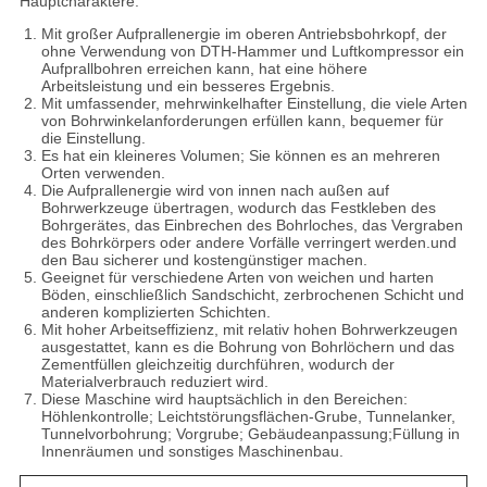
Hauptcharaktere:
COMPANY
Mit großer Aufprallenergie im oberen Antriebsbohrkopf, der
NEWS
ohne Verwendung von DTH-Hammer und Luftkompressor ein
Aufprallbohren erreichen kann, hat eine höhere
Arbeitsleistung und ein besseres Ergebnis.
Mit umfassender, mehrwinkelhafter Einstellung, die viele Arten
SITEMAP
von Bohrwinkelanforderungen erfüllen kann, bequemer für
die Einstellung.
Es hat ein kleineres Volumen; Sie können es an mehreren
Orten verwenden.
DATENSCHUTZERKLÄRUNG
Die Aufprallenergie wird von innen nach außen auf
Bohrwerkzeuge übertragen, wodurch das Festkleben des
Bohrgerätes, das Einbrechen des Bohrloches, das Vergraben
des Bohrkörpers oder andere Vorfälle verringert werden.und
den Bau sicherer und kostengünstiger machen.
Geeignet für verschiedene Arten von weichen und harten
Böden, einschließlich Sandschicht, zerbrochenen Schicht und
anderen komplizierten Schichten.
Mit hoher Arbeitseffizienz, mit relativ hohen Bohrwerkzeugen
ausgestattet, kann es die Bohrung von Bohrlöchern und das
Zementfüllen gleichzeitig durchführen, wodurch der
Materialverbrauch reduziert wird.
Diese Maschine wird hauptsächlich in den Bereichen:
Höhlenkontrolle; Leichtstörungsflächen-Grube, Tunnelanker,
Tunnelvorbohrung; Vorgrube; Gebäudeanpassung;Füllung in
Innenräumen und sonstiges Maschinenbau.