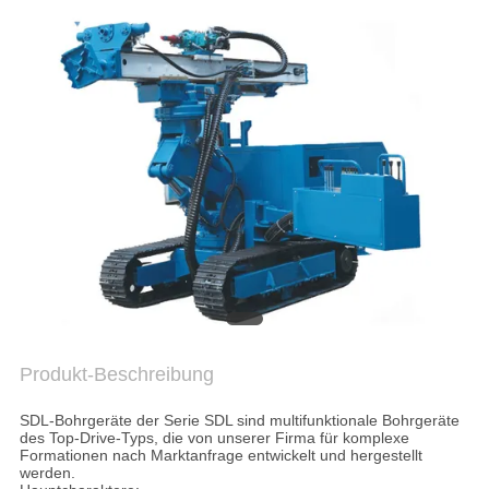
AUSFLUG
QUALITÄTSKONTROLLE
TRETEN
SIE
MIT
UNS
IN
VERBINDUNG
Produkt-Beschreibung
JETZT
SDL-Bohrgeräte der Serie SDL sind multifunktionale Bohrgeräte
CHATTEN
des Top-Drive-Typs, die von unserer Firma für komplexe
Formationen nach Marktanfrage entwickelt und hergestellt
werden.