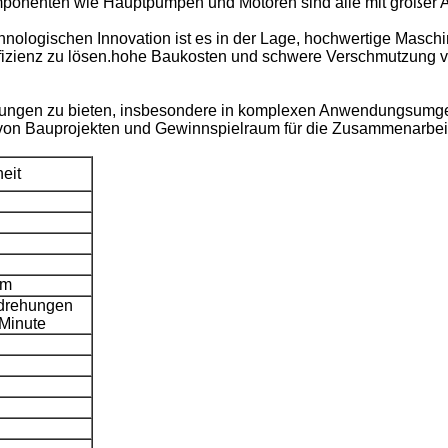
mponenten wie Hauptpumpen und Motoren sind alle mit großer A
hnologischen Innovation ist es in der Lage, hochwertige Masch
fizienz zu lösen.hohe Baukosten und schwere Verschmutzung von
lösungen zu bieten, insbesondere in komplexen Anwendungsum
n Bauprojekten und Gewinnspielraum für die Zusammenarbeit
eit
-m
rehungen
 Minute