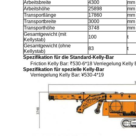
Arbeitsbreite
4300
mm
Arbeitshöhe
25898
mm
Transportlänge
17860
mm
Transportbreite
3000
mm
Transporthöhe
3748
mm
Gesamtgewicht (mit
100
t
Kellystab)
Gesamtgewicht (ohne
83
t
Kellystab)
Spezifikation für die Standard-Kelly-Bar
Friction Kelly Bar: ₹530-6*18 Verriegelung Kelly
Spezifikation für spezielle Kelly-Bar
Verriegelung Kelly Bar: ¥530-4*19