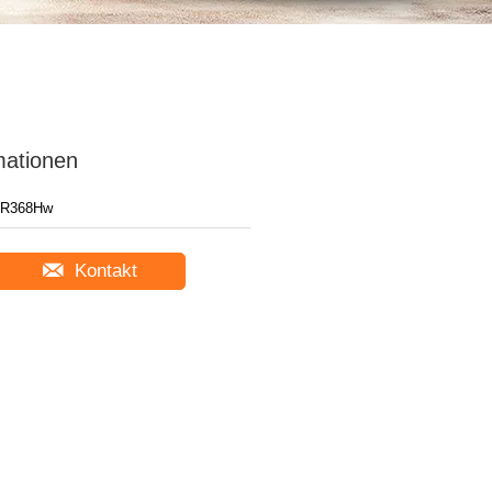
mationen
R368Hw
Kontakt