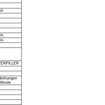
in
in.
in.
TERPILLER
rehungen
 Minute