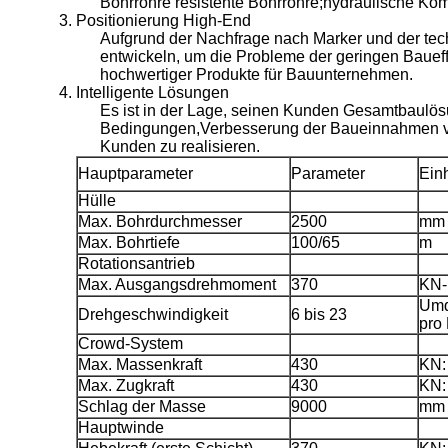
Bohrrohre resistente Bohrrohre;hydraulische Ko
Positionierung High-End
Aufgrund der Nachfrage nach Marker und der tec
entwickeln, um die Probleme der geringen Bauef
hochwertiger Produkte für Bauunternehmen.
Intelligente Lösungen
­­Es ist in der Lage, seinen Kunden Gesamtbau
Bedingungen,Verbesserung der Baueinnahmen vo
Kunden zu realisieren.
Hauptparameter
Parameter
Einh
Hülle
Max. Bohrdurchmesser
2500
mm
Max. Bohrtiefe
100/65
m
Rotationsantrieb
Max. Ausgangsdrehmoment
370
KN
Umd
Drehgeschwindigkeit
6 bis 23
pro
Crowd-System
Max. Massenkraft
430
KN:
Max. Zugkraft
430
KN:
Schlag der Masse
9000
mm
Hauptwinde