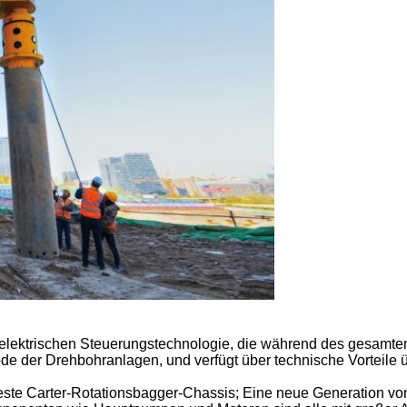
 elektrischen Steuerungstechnologie, die während des gesamten
ode der Drehbohranlagen, und verfügt über technische Vorteile 
este Carter-Rotationsbagger-Chassis; Eine neue Generation v