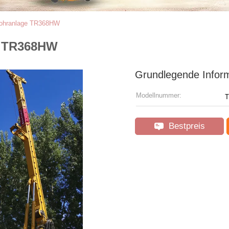
sbohranlage TR368HW
ge TR368HW
Grundlegende Infor
Modellnummer:
T
Bestpreis