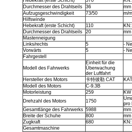
Hebekraft (erste Schicht)
370
KN:
Durchmesser des Drahtseils
36
mm
Aufzugsgeschwindigkeit
73/50
m/m
Hilfswinde
Hebekraft (erste Schicht)
110
KN:
Durchmesser des Drahtseils
20
mm
Mastenneigung
Links/rechts
5
- Ne
Vorwärts
5
- Ne
Fahrgestell
Einheit für die
Modell des Fahrwerks
Überwachung
der Luftfahrt
Hersteller des Motors
卡特彼勒 CAT
KA
Modell des Motors
C-9.3B
Motorleistung
259
KW
Umd
Drehzahl des Motors
1750
pro
Gesamtlänge des Fahrwerks
5988
mm
Breite der Schuhe
800
mm
Zugkraft
680
KN:
Gesamtmaschine