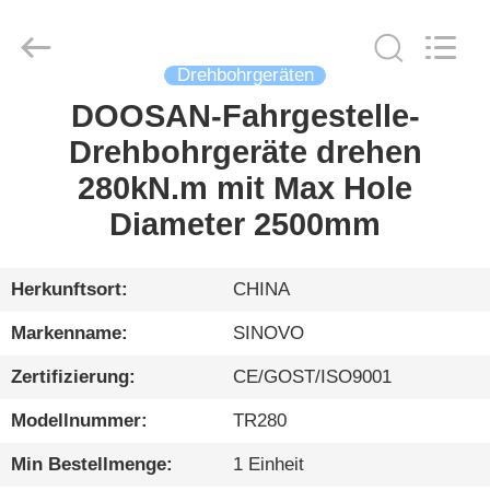
International
&
Sinovo
Heavy
Industry
Drehbohrgeräten
Co.Ltd..
All
Rights
DOOSAN-Fahrgestelle-
HAUS
Reserved.
Drehbohrgeräte drehen
PRODUKTE
280kN.m mit Max Hole
Diameter 2500mm
VR
SHOW
Herkunftsort:
CHINA
Markenname:
SINOVO
ÜBER
Zertifizierung:
CE/GOST/ISO9001
UNS
Modellnummer:
TR280
FABRIK-
Min Bestellmenge:
1 Einheit