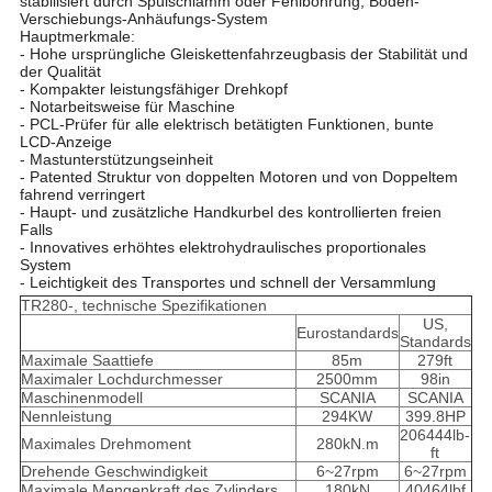
stabilisiert durch Spülschlamm oder Fehlbohrung; Boden-
Verschiebungs-Anhäufungs-System
Hauptmerkmale:
- Hohe ursprüngliche Gleiskettenfahrzeugbasis der Stabilität und
der Qualität
- Kompakter leistungsfähiger Drehkopf
- Notarbeitsweise für Maschine
- PCL-Prüfer für alle elektrisch betätigten Funktionen, bunte
LCD-Anzeige
- Mastunterstützungseinheit
- Patented Struktur von doppelten Motoren und von Doppeltem
fahrend verringert
- Haupt- und zusätzliche Handkurbel des kontrollierten freien
Falls
- Innovatives erhöhtes elektrohydraulisches proportionales
System
- Leichtigkeit des Transportes und schnell der Versammlung
TR280-, technische Spezifikationen
US,
Eurostandards
Standards
Maximale Saattiefe
85m
279ft
Maximaler Lochdurchmesser
2500mm
98in
Maschinenmodell
SCANIA
SCANIA
Nennleistung
294KW
399.8HP
206444lb-
Maximales Drehmoment
280kN.m
ft
Drehende Geschwindigkeit
6~27rpm
6~27rpm
Maximale Mengenkraft des Zylinders
180kN
40464lbf