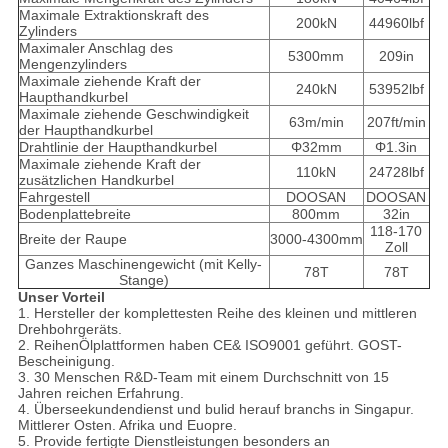
Maximale Extraktionskraft des
200kN
44960lbf
Zylinders
Maximaler Anschlag des
5300mm
209in
Mengenzylinders
Maximale ziehende Kraft der
240kN
53952lbf
Haupthandkurbel
Maximale ziehende Geschwindigkeit
63m/min
207ft/min
der Haupthandkurbel
Drahtlinie der Haupthandkurbel
Φ32mm
Φ1.3in
Maximale ziehende Kraft der
110kN
24728lbf
zusätzlichen Handkurbel
Fahrgestell
DOOSAN
DOOSAN
Bodenplattebreite
800mm
32in
118-170
Breite der Raupe
3000-4300mm
Zoll
Ganzes Maschinengewicht (mit Kelly-
78T
78T
Stange)
Unser
Vorteil
1.
Hersteller der komplettesten Reihe des kleinen und mittleren
Drehbohrgeräts.
2.
ReihenÖlplattformen haben CE& ISO9001 geführt. GOST-
Bescheinigung.
3.
30 Menschen R&D-Team mit einem Durchschnitt von 15
Jahren reichen Erfahrung.
4.
Überseekundendienst und bulid herauf branchs in Singapur.
Mittlerer Osten. Afrika und Euopre.
5.
Provide fertigte Dienstleistungen besonders an