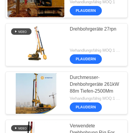
Verhandlungsfähig MOQ:1
PLAUDERN
Drehbohrgeräte 27rpn
Verhandlungsfähig MOQ:1 Satz
PLAUDERN
Durchmesser-
Drehbohrgeräte 261kW
88m Tiefen-2500Mm
Verhandlungsfähig MOQ:1 Satz
PLAUDERN
Verwendete
Drehbohrung Rig For