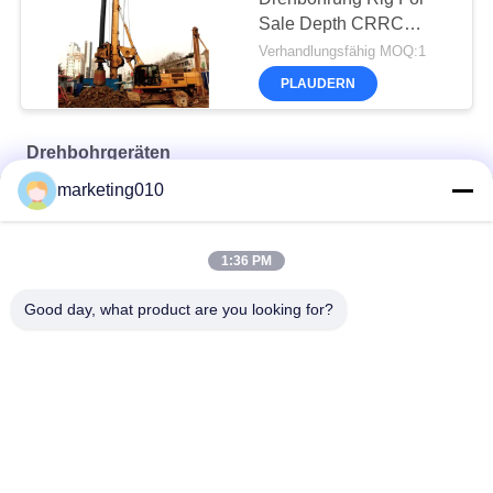
Sale Depth CRRC
TR250D 80m
Verhandlungsfähig MOQ:1
PLAUDERN
Drehbohrgeräten
marketing010
TR60 Drehbohrgerät
TR10 Drehbohranlage
1:36 PM
Effiziente Tr35 Drehbohranlagen Maschine leistungsfähig
Good day, what product are you looking for?
Beliebte Kategorien
Alle
Hydraulischer 
Drehbohrgeräten
Stapel-Unterbrecher
Kernbohranlage
CFA-Ausrüstung