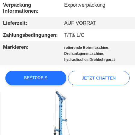
AUSFLUG
Verpackung
Exportverpackung
Informationen:
QUALITÄTSKONTROLLE
Lieferzeit:
AUF VORRAT
Zahlungsbedingungen:
T/T& L/C
TRETEN
Markieren:
,
SIE
rotierende Bohrmaschine
,
Drehanlagenmaschine
MIT
hydraulisches Drehbohrgerät
UNS
IN
BESTPREIS
JETZT CHATTEN
VERBINDUNG
JETZT
CHATTEN