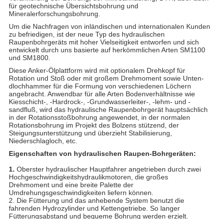
für geotechnische Übersichtsbohrung und
Mineralerforschungsbohrung.
Um die Nachfragen von inländischen und internationalen Kunden
zu befriedigen, ist der neue Typ des hydraulischen
Raupenbohrgeräts mit hoher Vielseitigkeit entworfen und sich
entwickelt durch uns basierte auf herkömmlichen Arten SM1100
und SM1800.
Diese Anker-Ölplattform wird mit optionalem Drehkopf für
Rotation und Stoß oder mit großem Drehmoment sowie Unten-
dlochhammer für die Formung von verschiedenen Löchern
angebracht. Anwendbar für alle Arten Bodenverhältnisse wie
Kiesschicht-, -Hardrock-, -Grundwasserleiter-, -lehm- und -
sandfluß, wird das hydraulische Raupenbohrgerät hauptsächlich
in der Rotationsstoßbohrung angewendet, in der normalen
Rotationsbohrung im Projekt des Bolzens stützend, der
Steigungsunterstützung und überzieht Stabilisierung,
Niederschlagloch, etc.
Eigenschaften von hydraulischen Raupen-Bohrgeräten:
1.
Oberster hydraulischer Hauptfahrer angetrieben durch zwei
Hochgeschwindigkeitshydraulikmotoren, die großes
Drehmoment und eine breite Palette der
Umdrehungsgeschwindigkeiten liefern können.
2. Die Fütterung und das anhebende System benutzt die
fahrenden Hydrozylinder und Kettengetriebe. So langer
Fütterungsabstand und bequeme Bohrung werden erzielt.