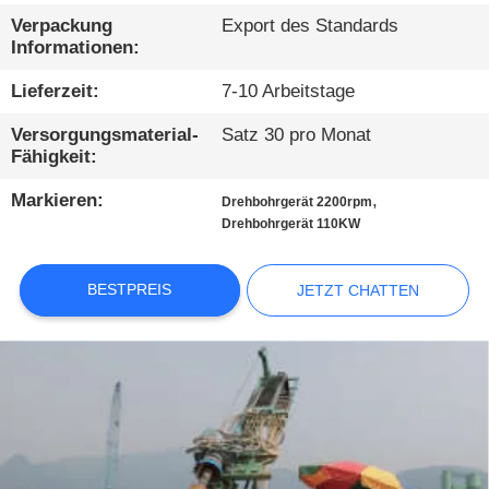
AUSFLUG
Verpackung
Export des Standards
Informationen:
QUALITÄTSKONTROLLE
Lieferzeit:
7-10 Arbeitstage
Versorgungsmaterial-
Satz 30 pro Monat
TRETEN
Fähigkeit:
SIE
Markieren:
,
Drehbohrgerät 2200rpm
MIT
Drehbohrgerät 110KW
UNS
IN
BESTPREIS
JETZT CHATTEN
VERBINDUNG
JETZT
CHATTEN