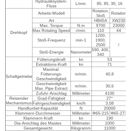
Hydrauliksystem-
L/min.
85, 85, 30, 16
Fluss
Rotation,
Arbeits-Modell
Rotation
Stoß
Art
HB45A
XW230
Max. Torque
N.m
9700
23000
Max Rotating Speed
r/min.
110
44
Drehkopf
1200,
Stoß-Frequenz
min-1
1900,
2500
/
590, 400,
Stoß-Energie
Nanometer
340
Fütterungskraft
kn
53
Extraktions-Kraft
kn
71
Maximal.
Fütterungs-
m/min.
40,8
Schaltgetriebe
Geschwindigkeit
Geschwindigkeit
m/min.
30,6
Max. Pipe Extract
Zufuhr-Anschlag
Millimeter
4100
Reisender
Grad-Fähigkeit
27°
Mechanismus
Fahrgeschwindigkeit
km/h
3,08
Handkurbel-Kapazität
N
20000
Klammern-Durchmesser
Millimeter
Φ65-215
Φ65-273
Klammern-Kraft
kn
190
Dia-Anschlag des Mastes
Millimeter
1000
Gesamtgewicht
Kilogramm
11000