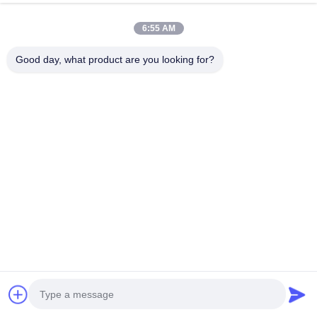
GM-5B Crawler-Typ Voll-Hydraulik-Bohrgerät
6:55 AM
Jet-Grouting-Bohrgerät mit begehbarer Basis SGZ-150S
Good day, what product are you looking for?
Beliebte Kategorien
Alle
Hydraulischer 
Drehbohrgeräten
Stapel-Unterbrecher
Kernbohranlage
CFA-Ausrüstung
Waterwell 
Gehäuse-Rotator
Ölplattform
Hydroseilbagger 
Entsander
Bohrmaschinen
Jetzt Chatten