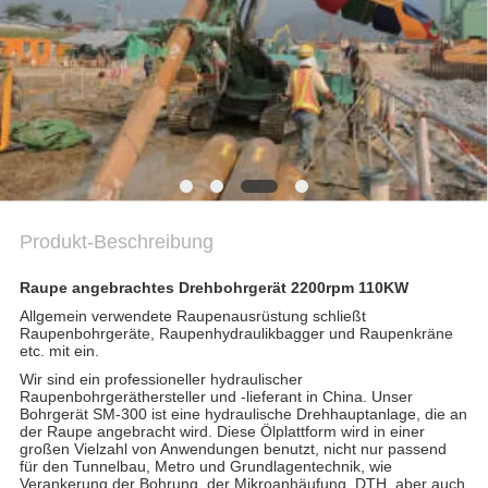
COMPANY
NEWS
SITEMAP
DATENSCHUTZERKLÄRUNG
Produkt-Beschreibung
Raupe angebrachtes Drehbohrgerät 2200rpm 110KW
Allgemein verwendete Raupenausrüstung schließt
Raupenbohrgeräte, Raupenhydraulikbagger und Raupenkräne
etc. mit ein.
Wir sind ein professioneller hydraulischer
Raupenbohrgeräthersteller und -lieferant in China. Unser
Bohrgerät SM-300 ist eine hydraulische Drehhauptanlage, die an
der Raupe angebracht wird. Diese Ölplattform wird in einer
großen Vielzahl von Anwendungen benutzt, nicht nur passend
für den Tunnelbau, Metro und Grundlagentechnik, wie
Verankerung der Bohrung, der Mikroanhäufung, DTH, aber auch