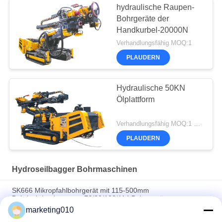
hydraulische Raupen-
Bohrgeräte der
Handkurbel-20000N
Verhandlungsfähig MOQ:1
PLAUDERN
Hydraulische 50KN
Ölplattform
Verhandlungsfähig MOQ:1 Satz
PLAUDERN
Hydroseilbagger Bohrmaschinen
SK666 Mikropfahlbohrgerät mit 115-500mm
Bohrlochdurchmesser, 76/89/102/114 Bohrgestänge-
Spezifikation und 4/5/6/8/10/12 Hammer für hochpräzise
marketing010
technische Bohrungen