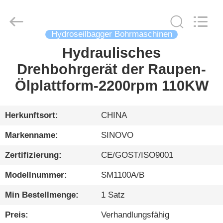
International
&
Sinovo
Heavy
Industry
Hydroseilbagger Bohrmaschinen
Co.Ltd..
All
Rights
Hydraulisches
HAUS
Reserved.
Drehbohrgerät der Raupen-
PRODUKTE
Ölplattform-2200rpm 110KW
VR
Herkunftsort:
CHINA
SHOW
Markenname:
SINOVO
Zertifizierung:
CE/GOST/ISO9001
ÜBER
Modellnummer:
SM1100A/B
UNS
Min Bestellmenge:
1 Satz
FABRIK-
Preis:
Verhandlungsfähig