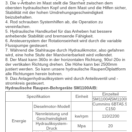
3. Die v-Artbahn im Mast stellt die Starrheit zwischen dem
obersten hydraulischen Kopf und dem Mast und die Hilfen sicher,
Stabilität mit der hohen Umdrehungsgeschwindigkeit
beizubehalten.
4. Rod schrauben Systemhilfen ab, die Operation zu
vereinfachen.
5. Hydraulische Handkurbel für das Anheben hat bessere
anhebende Stabilität und bremsende Fähigkeit.
6. Ansteuersystem der Rotationseinheit wird durch die variable
Flusspumpe gesteuert.
7. Während die Stahlraupe durch Hydraulikmotor, also gefahren
wird, eine hohe Stufe der Manövrierbarkeit wird vollendet.
8. Der Mast kann 360o in der horizontalen Richtung, 90o/-20o in
der vertikalen Richtung drehen. Die Höhe kann bei 2500mm
justiert werden. So kann unsere hydraulische RaupenÖlplattform
alle Richtungen herein bohren.
9. Das Anlagenhydrauliksystem wird durch Anteilsventil und -
stromkreis gesteuert.
Hydraulische Raupen-Bohrgeräte SM1100A/B:
Einzelteil
Spezifikation
Einheit
SM1100A
SM1100B
Cummins 6BTA5.9-
Dieselmotor-Modell
C150
Nennleistung und
kw/rpm
110/2200
Geschwindigkeit
Energie
Hydrauliksystem-
Mpa
20
Druck