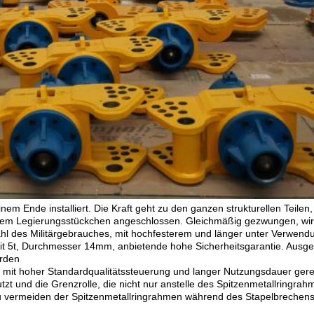
seinem Ende installiert. Die Kraft geht zu den ganzen strukturellen Tei
dem Legierungsstückchen angeschlossen. Gleichmäßig gezwungen, wird
tahl des Militärgebrauches, mit hochfesterem und länger unter Verwen
eit 5t, Durchmesser 14mm, anbietende hohe Sicherheitsgarantie. Ausger
erden
d, mit hoher Standardqualitätssteuerung und langer Nutzungsdauer gerei
tzt und die Grenzrolle, die nicht nur anstelle des Spitzenmetallringr
u vermeiden der Spitzenmetallringrahmen während des Stapelbrechen