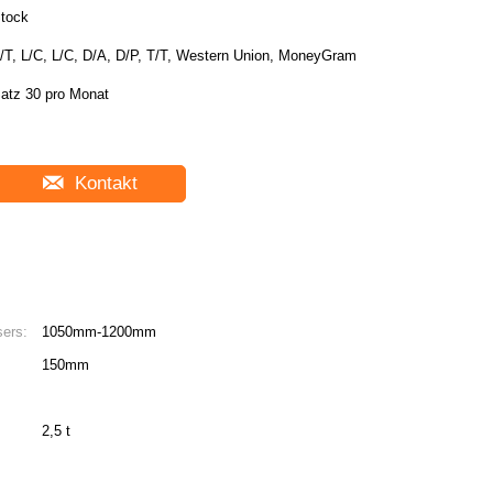
tock
/T, L/C, L/C, D/A, D/P, T/T, Western Union, MoneyGram
atz 30 pro Monat
Kontakt
ers:
1050mm-1200mm
150mm
2,5 t