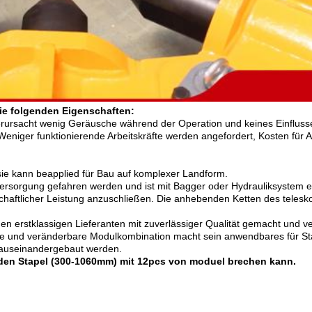
ie folgenden Eigenschaften:
b verursacht wenig Geräusche während der Operation und keines Einflu
 Weniger funktionierende Arbeitskräfte werden angefordert, Kosten fü
 sie kann beapplied für Bau auf komplexer Landform.
ersorgung gefahren werden und ist mit Bagger oder Hydrauliksystem e
tschaftlicher Leistung anzuschließen. Die anhebenden Ketten des tel
den erstklassigen Lieferanten mit zuverlässiger Qualität gemacht und v
hbare und veränderbare Modulkombination macht sein anwendbares für 
auseinandergebaut werden.
nden Stapel (300-1060mm) mit 12pcs von moduel brechen kann.