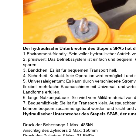
Der hydraulische Unterbrecher des Stapels SPA5 hat d
1.Environment-friendly: Sein voller hydraulischer Antrie
2. preiswert: Das Betriebssystem ist einfach und bequem.
sparen.
3. Bändchen: Es ist für bequemen Transport hell.
4. Sicherheit: Kontakt-freie Operation wird ermöglicht und
5. Universaleigentum: Es kann durch verschiedene Stromv
flexibel, mehrfache Baumaschinen mit Universal- und wir
Landforms erfüllen.
6. lange Nutzungsdauer: Sie wird vom Militärmaterial von 
7. Bequemlichkeit: Sie ist für Transport klein. Austausc
können bequem zusammengebaut werden und leicht und 
Hydraulischer Unterbrecher des Stapels SPA5, der ru
Druck der Bohrstange 1.Max: 485kN
Anschlag des Zylinders 2.Max: 150mm
Druck des Zylinders 3.Max: 31.5MPa