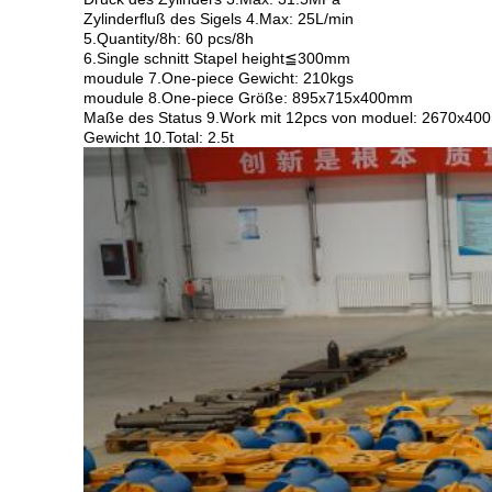
Zylinderfluß des Sigels 4.Max: 25L/min
5.Quantity/8h: 60 pcs/8h
6.Single schnitt Stapel height≦300mm
moudule 7.One-piece Gewicht: 210kgs
moudule 8.One-piece Größe: 895x715x400mm
Maße des Status 9.Work mit 12pcs von moduel: 2670x4
Gewicht 10.Total: 2.5t