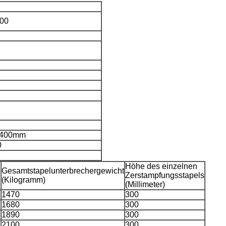
00
x 400mm
0
Höhe des einzelnen
Gesamtstapelunterbrechergewicht
Zerstampfungsstapels
(Kilogramm)
(Millimeter)
1470
300
1680
300
1890
300
2100
300