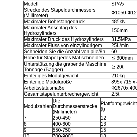
Modell
SPA5
Strecke des Stapeldurchmessers
Ф1050-Ф12
(Millimeter)
Maximaler Bohrstangedruck
485kN
Maximaler Anschlag des
150mm
Hydrozylinders
Maximaler Druck des Hydrozylinders
31.5MPa
Maximaler Fluss von einzylindrigem
25L/min
Schneiden Sie die Anzahl von pile/8h
60
Höhe für Stapel jedes Mal schneiden
≦ 300mm
Unterstützung die grabende Maschine
≧ 20t
Tonnage (Bagger)
Einteiliges Modulgewicht
210kg
Einteilige Modulgröße
895x 715 
Arbeitsstatusmaße
Ф2670x 40
Gesamtstapelunterbrechergewicht
2.5t
Die
Plattformgewicht
Modulzahlen
Durchmesserstrecke
(t)
(Millimeter)
7
250-450
12
8
400-600
13
9
550-750
15
10
700-9000
18