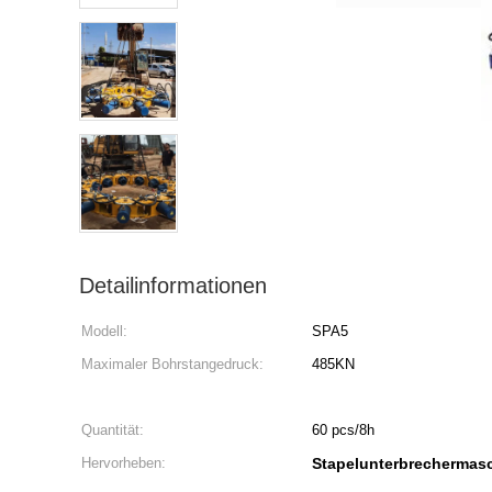
Detailinformationen
Modell:
SPA5
Maximaler Bohrstangedruck:
485KN
Quantität:
60 pcs/8h
Hervorheben:
Stapelunterbrechermas