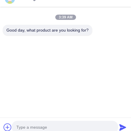
Ölplattform/KernÖlplattform, Saattiefe 650m
In hohem Grade leistungsfähige Bohrung der Wasser-
3:39 AM
Brunnenbohrungs-Anlage SIN600, Durchmesser 100mm -
700mm
Good day, what product are you looking for?
Beliebte Kategorien
Alle
Hydraulischer 
Drehbohrgeräten
Stapel-Unterbrecher
Kernbohranlage
CFA-Ausrüstung
Waterwell 
Gehäuse-Rotator
Ölplattform
Hydroseilbagger 
Entsander
Bohrmaschinen
Jetzt Chatten