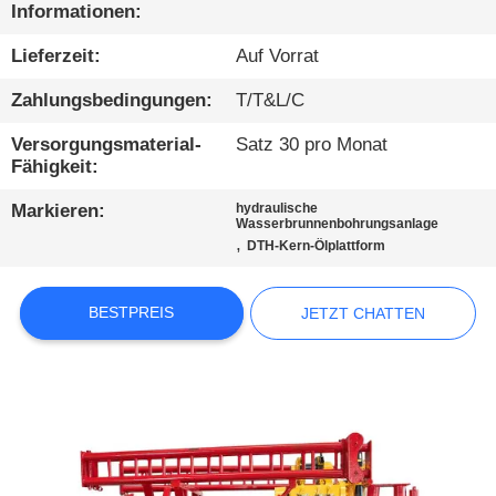
AUSFLUG
Informationen:
Lieferzeit:
Auf Vorrat
QUALITÄTSKONTROLLE
Zahlungsbedingungen:
T/T&L/C
TRETEN
Versorgungsmaterial-
Satz 30 pro Monat
Fähigkeit:
SIE
Markieren:
hydraulische
MIT
Wasserbrunnenbohrungsanlage
,
DTH-Kern-Ölplattform
UNS
IN
BESTPREIS
JETZT CHATTEN
VERBINDUNG
JETZT
CHATTEN