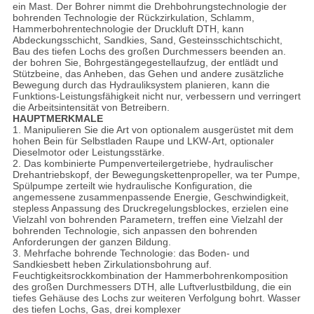
ein Mast. Der Bohrer nimmt die Drehbohrungstechnologie der
bohrenden Technologie der Rückzirkulation, Schlamm,
Hammerbohrentechnologie der Druckluft DTH, kann
Abdeckungsschicht, Sandkies, Sand, Gesteinsschichtschicht,
Bau des tiefen Lochs des großen Durchmessers beenden an.
der bohren Sie, Bohrgestängegestellaufzug, der entlädt und
Stützbeine, das Anheben, das Gehen und andere zusätzliche
Bewegung durch das Hydrauliksystem planieren, kann die
Funktions-Leistungsfähigkeit nicht nur, verbessern und verringert
die Arbeitsintensität von Betreibern.
HAUPTMERKMALE
1. Manipulieren Sie die Art von optionalem ausgerüstet mit dem
hohen Bein für Selbstladen Raupe und LKW-Art, optionaler
Dieselmotor oder Leistungsstärke.
2. Das kombinierte Pumpenverteilergetriebe, hydraulischer
Drehantriebskopf, der Bewegungskettenpropeller, wa ter Pumpe,
Spülpumpe zerteilt wie hydraulische Konfiguration, die
angemessene zusammenpassende Energie, Geschwindigkeit,
stepless Anpassung des Druckregelungsblockes, erzielen eine
Vielzahl von bohrenden Parametern, treffen eine Vielzahl der
bohrenden Technologie, sich anpassen den bohrenden
Anforderungen der ganzen Bildung.
3. Mehrfache bohrende Technologie: das Boden- und
Sandkiesbett heben Zirkulationsbohrung auf.
Feuchtigkeitsrockkombination der Hammerbohrenkomposition
des großen Durchmessers DTH, alle Luftverlustbildung, die ein
tiefes Gehäuse des Lochs zur weiteren Verfolgung bohrt. Wasser
des tiefen Lochs, Gas, drei komplexer