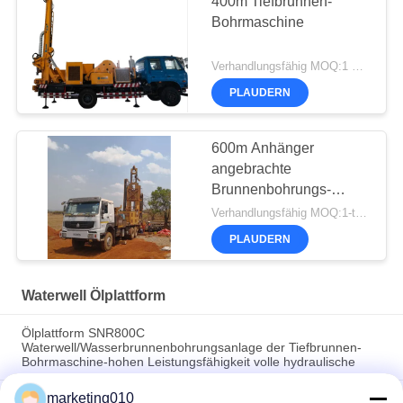
400m Tiefbrunnen-
Bohrmaschine
Verhandlungsfähig MOQ:1 Satz
PLAUDERN
600m Anhänger
angebrachte
Brunnenbohrungs-
Anlage Wasser-219kw
Verhandlungsfähig MOQ:1-teilig
PLAUDERN
Waterwell Ölplattform
Ölplattform SNR800C
Waterwell/Wasserbrunnenbohrungsanlage der Tiefbrunnen-
Bohrmaschine-hohen Leistungsfähigkeit volle hydraulische
marketing010
Mehrfunktionale volle hydraulische Waterwell-