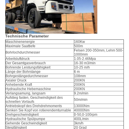
Technische Parameter
Maschinenenergie
160Kw
Maximale Saattiefe
500m
Felsen 200-350mm, Lehm 500-
Bohrlochdurchmesser
1000mm
Arbeitsluftdruck
1.05-2.46Mpa
Der Gesamtgasverbrauch
16-30 m3/min
Bohrende Leistungsfähigkeit
10-25 m/h
Länge der Bohrstange
6 m
Bohrgestängedurchmesser
108mm
Axialer Druck
200KN
Anhebende Kraft
200KN
Hydraulische Hebemaschine
200KN
Verlangsamung, langsam
9.2m/min
Aufstieg fasten, Geschwindigkeit des
50m/min
schnellen Vorlaufs
Antriebskopf des Drehdrehmoments
13000Nm
Senken Sie Kopf von rotierendemturnable
40000Nm
Drehgeschwindigkeit
0-50,0-100rpm
Hydraulische Spülpumpe
400L/min
Gehende Geschwindigkeit
3km/h
Steigfähigkeit
20 Grad