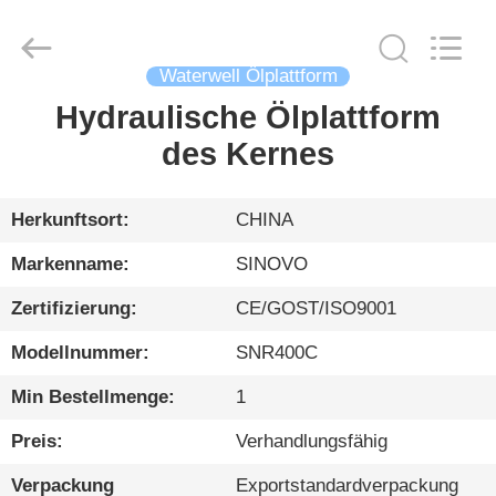
International
&
Sinovo
Heavy
Industry
Waterwell Ölplattform
Co.Ltd..
All
Rights
Hydraulische Ölplattform
HAUS
Reserved.
des Kernes
PRODUKTE
Herkunftsort:
CHINA
VR
Markenname:
SINOVO
SHOW
Zertifizierung:
CE/GOST/ISO9001
Modellnummer:
SNR400C
ÜBER
UNS
Min Bestellmenge:
1
Preis:
Verhandlungsfähig
FABRIK-
Verpackung
Exportstandardverpackung