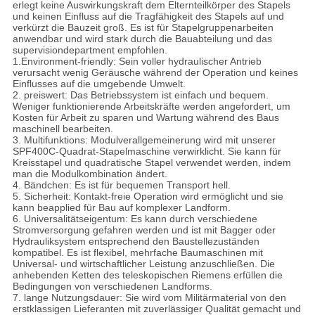
erlegt keine Auswirkungskraft dem Elternteilkörper des Stapels
und keinen Einfluss auf die Tragfähigkeit des Stapels auf und
verkürzt die Bauzeit groß. Es ist für Stapelgruppenarbeiten
anwendbar und wird stark durch die Bauabteilung und das
supervisiondepartment empfohlen.
1.Environment-friendly: Sein voller hydraulischer Antrieb
verursacht wenig Geräusche während der Operation und keines
Einflusses auf die umgebende Umwelt.
2. preiswert: Das Betriebssystem ist einfach und bequem.
Weniger funktionierende Arbeitskräfte werden angefordert, um
Kosten für Arbeit zu sparen und Wartung während des Baus
maschinell bearbeiten.
3. Multifunktions: Modulverallgemeinerung wird mit unserer
SPF400C-Quadrat-Stapelmaschine verwirklicht. Sie kann für
Kreisstapel und quadratische Stapel verwendet werden, indem
man die Modulkombination ändert.
4. Bändchen: Es ist für bequemen Transport hell.
5. Sicherheit: Kontakt-freie Operation wird ermöglicht und sie
kann beapplied für Bau auf komplexer Landform.
6. Universalitätseigentum: Es kann durch verschiedene
Stromversorgung gefahren werden und ist mit Bagger oder
Hydrauliksystem entsprechend den Baustellezuständen
kompatibel. Es ist flexibel, mehrfache Baumaschinen mit
Universal- und wirtschaftlicher Leistung anzuschließen. Die
anhebenden Ketten des teleskopischen Riemens erfüllen die
Bedingungen von verschiedenen Landforms.
7. lange Nutzungsdauer: Sie wird vom Militärmaterial von den
erstklassigen Lieferanten mit zuverlässiger Qualität gemacht und