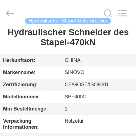
International
&
Sinovo
Heavy
Industry
Hydraulischer Stapel-Unterbrecher
Co.Ltd..
All
Rights
Hydraulischer Schneider des
HAUS
Reserved.
Stapel-470kN
PRODUKTE
Herkunftsort:
CHINA
VR
Markenname:
SINOVO
SHOW
Zertifizierung:
CE/GOST/ISO9001
Modellnummer:
SPF400C
ÜBER
UNS
Min Bestellmenge:
1
Verpackung
Holzetui
FABRIK-
Informationen: