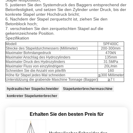
5. justieren Sie den Systemdruck des Baggers entsprechend der
Betonfestigkeit, und setzen Sie den Zylinder unter Druck, bis der
konkrete Stapel unter Hochdruck bricht;
6. Nachdem der Stapel zerquetscht ist, ziehen Sie den
Betonblock hoch;
7. verschieben Sie den zerquetschten Stapel auf die
gekennzeichnete Position.
Spezifikation
Modell
SPF400C
Strecke des Stapeldurchmessers (Millimeter)
200-300mm
Maximaler Bohrstangedruck
470kN
Maximaler Anschlag des Hydrozylinders
135mm
Maximaler Druck des Hydrozylinders
31.5MPa
Maximaler Fluss von einzylindrigem
20L/min
Schneiden Sie die Anzahl von pile/8h
160
Höhe für Stapel jedes Mal schneiden
≦300 Millimeter
Unterstützung die grabende Maschine Tonnage (Bagger)
≧7 t
hydraulischer Stapelschneider
Stapelunterbrechermaschine
konkreter Stapelunterbrecher
Erhalten Sie den besten Preis für
Hydraulischer Schneider des