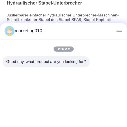
Hydraulischer Stapel-Unterbrecher
Justierbarer einfacher hydraulischer Unterbrecher-Maschinen-
Schnitt-konkreter Stapel des Stapel-SPA8, Stapel-Kopf mit
CER-GOST ISO9001 Zertifikat
marketing010
Hydraulische Spaltmaschine im Bergbau
Schneiden Sie hydraulischer Stapel-Unterbrecher-
3:16 AM
hydraulischen Wand-Unterbrecher-Wand-Schneider der Wand-
Breiten-800mm, Bruch-Wand oder Strahl
Good day, what product are you looking for?
Beliebte Kategorien
Alle
Hydraulischer 
Drehbohrgeräten
Stapel-Unterbrecher
Kernbohranlage
CFA-Ausrüstung
Waterwell 
Gehäuse-Rotator