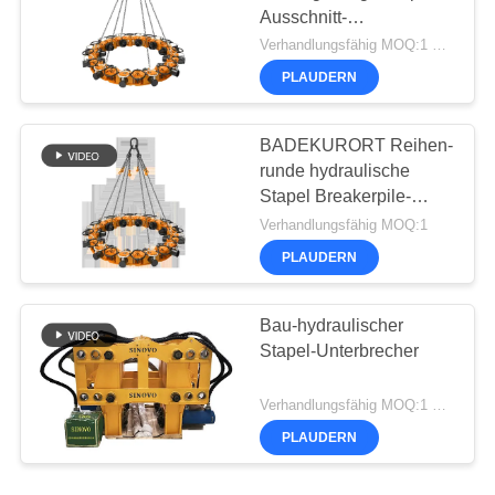
Ausschnitt-
Kettenausrüstung 790kN
Verhandlungsfähig MOQ:1 Satz
SPA8 hydraulische
PLAUDERN
BADEKURORT Reihen-
runde hydraulische
Stapel Breakerpile-
Schneidemaschine
Verhandlungsfähig MOQ:1
PLAUDERN
Bau-hydraulischer
Stapel-Unterbrecher
Verhandlungsfähig MOQ:1 Satz
PLAUDERN