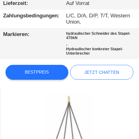
AUSFLUG
Lieferzeit:
Auf Vorrat
Zahlungsbedingungen:
L/C, D/A, D/P, T/T, Western
QUALITÄTSKONTROLLE
Union,
Markieren:
hydraulischer Schneider des Stapel-
470kN
TRETEN
,
SIE
Hydraulischer konkreter Stapel-
Unterbrecher
MIT
UNS
BESTPREIS
JETZT CHATTEN
IN
VERBINDUNG
JETZT
CHATTEN