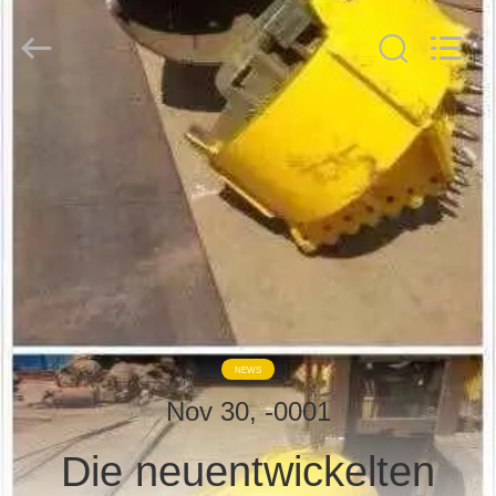
derlandse
ληνικά
日
本語
한국
العرب
हिन्दी
Türkçe
HAUS
ndonesia
iếng Việt
ไทย
বাংলা
فارسی
PRODUKTE
Polski
VR
China
Gut
SHOW
Qualität
Hydraulischer
Stapel-
Unterbrecher
Lieferant.
Copyright
ÜBER
©
NEWS
2010
UNS
-
2026
Nov 30, -0001
Beijing
Sinovo
International
Die neuentwickelten
&
FABRIK-
Sinovo
Heavy
Industry