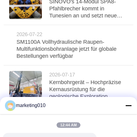
COMPANY
SINOVO's 14-Modul SPA8-
Pfahlbrecher kommt in
NEWS
Tunesien an und setzt neue
Maßstäbe für die
Fundamenteffizienz
SITEMAP
2026-07-22
SM1100A Vollhydraulische Raupen-
Multifunktionsbohranlage jetzt für globale
DATENSCHUTZERKLÄRUNG
Bestellungen verfügbar
2026-07-17
Kernbohrgerät – Hochpräzise
Kernausrüstung für die
geologische Exploration,
professionelle Kernbohrung und
marketing010
SPT-Prüfung in einem
oben
12:44 AM