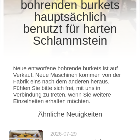
AUSFLUG
bohrenden burkets
Co.Ltd..
All
Rights
hauptsächlich
Reserved.
QUALITÄTSKONTROLLE
benutzt für harten
Schlammstein
TRETEN
SIE
MIT
Neue entworfene bohrende burkets ist auf
UNS
Verkauf. Neue Maschinen kommen von der
IN
Fabrik eins nach dem anderen heraus.
Fühlen Sie bitte sich frei, mit uns in
VERBINDUNG
Verbindung zu treten, wenn Sie weitere
Einzelheiten erhalten möchten.
JETZT
Ähnliche Neuigkeiten
CHATTEN
2026-07-29