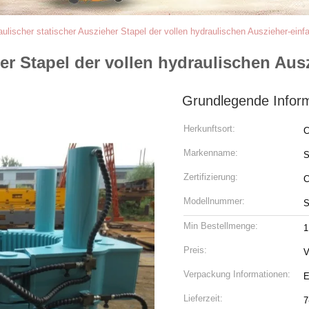
ulischer statischer Auszieher Stapel der vollen hydraulischen Auszieher-ein
her Stapel der vollen hydraulischen Au
Grundlegende Infor
Herkunftsort:
C
Markenname:
Zertifizierung:
C
Modellnummer:
S
Min Bestellmenge:
1
Preis:
V
Verpackung Informationen:
E
Lieferzeit:
7