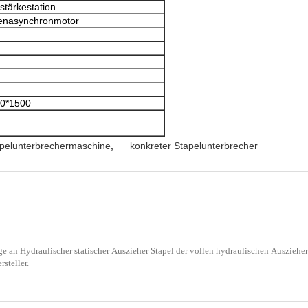
stärkestation
enasynchronmotor
0*1500
pelunterbrechermaschine
,
konkreter Stapelunterbrecher