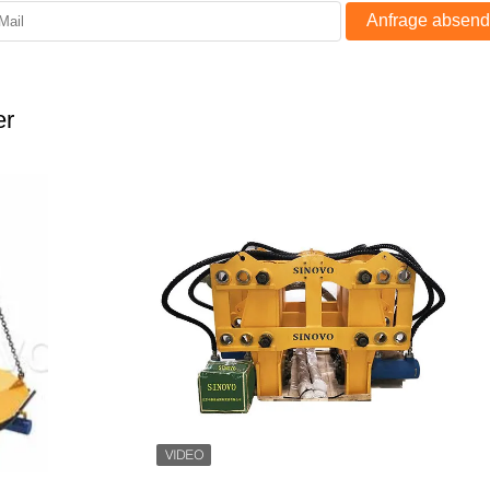
Anfrage absen
er