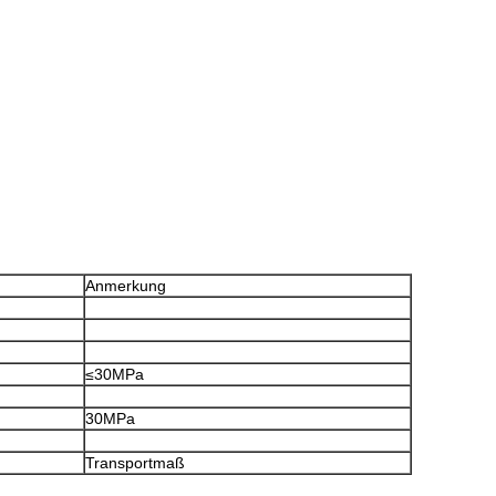
Anmerkung
≤30MPa
30MPa
Transportmaß