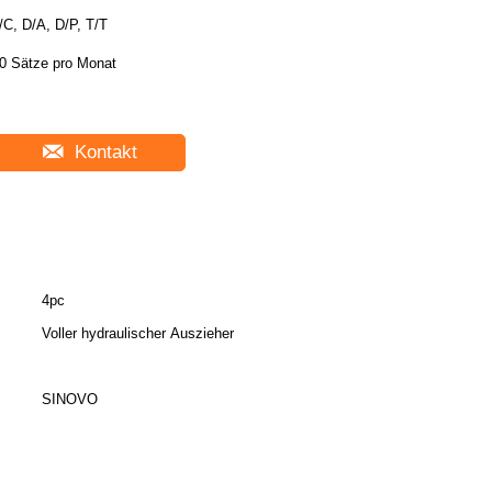
/C, D/A, D/P, T/T
0 Sätze pro Monat
Kontakt
4pc
Voller hydraulischer Auszieher
SINOVO