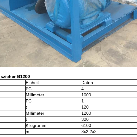
uszieher-B1200
Einheit
Daten
PC
4
Millimeter
1000
PC
1
t
120
Millimeter
1200
t
320
Kilogramm
6100
m
3x2.2x2