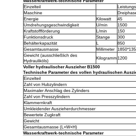
Wasserkraftwerk-technische Parameter
Einzelteil
Leistungs
Maschine
Dreiphas
Energie
Kilowatt
45
Umdrehungsgeschwindigkeit
U/min
1500
Kraftstoffförderung
L/min
150
Funktionsdruck
Stange
300
Behälterkapazität
L
850
Gesamtausmasse
Millimeter
1850*135
Gewicht (ausschließlich des
Kilogramm
1200
Hydrauliköls)
Voller hydraulischer Auszieher B1500
Technische Parameter des vollen hydraulischen Ausz
Einzelteil
Zahl von Hubzylindern
Maximaler Anschlag des Zylinders
Zahl von Presszylindern
Klammernkraft
Umkleidender Auszieherdurchmesser
Bewertete Zugkraft
Gewicht
Gesamtausmasse (L×W×H)
Wasserkraftwerk-technische Parameter