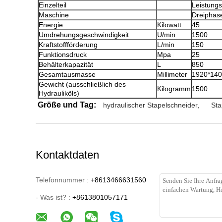
Einzelteil
Leistungs
Maschine
Dreiphas
Energie
Kilowatt
45
Umdrehungsgeschwindigkeit
U/min
1500
Kraftstoffförderung
L/min
150
Funktionsdruck
Mpa
25
Behälterkapazität
L
850
Gesamtausmasse
Millimeter
1920*140
Gewicht (ausschließlich des
Kilogramm
1500
Hydrauliköls)
Größe und Tag:
hydraulischer Stapelschneider
,
Sta
Kontaktdaten
Telefonnummer :
+8613466631560
- Was ist? :
+8613801057171