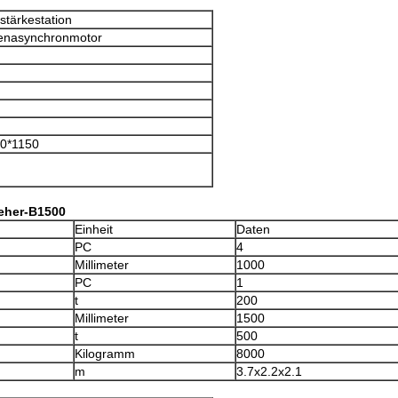
stärkestation
enasynchronmotor
0*1150
ieher-B1500
Einheit
Daten
PC
4
Millimeter
1000
PC
1
t
200
Millimeter
1500
t
500
Kilogramm
8000
m
3.7x2.2x2.1