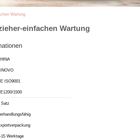
fachen Wartung
szieher-einfachen Wartung
mationen
HINA
SINOVO
E ISO9001
E1200/1500
 Satz
erhandlungsfähig
xportverpackung
-15 Werktage